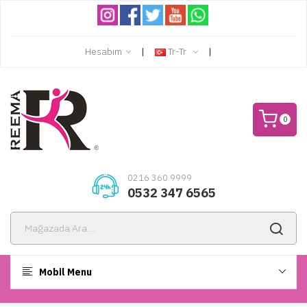
Hesabım
Tr-Tr
0
0216 360 9999
0532 347 6565
Mobil Menu