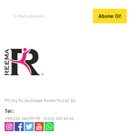
Abone Ol!
İTS Dış Tic Ve İnşaat Turizm Tic Ltd. Şti
Tel :
+90 216 360 99 99 - 0 532 347 65 65