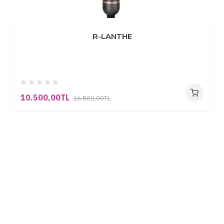
R-LANTHE
10.500,00TL
16.800,00TL
Şimdi Kayıt Olun
%50 ye varan indirimleri
kaçırmayın!
Kampanya ve fırsatları yakalamak için bültenimize
abone olun.