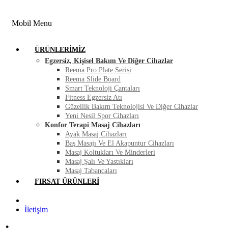
FIRSAT ÜRÜNLERI
BLOG
İLETIŞIM
Mobil Menu
ÜRÜNLERIMIZ
Egzersiz, Kişisel Bakım Ve Diğer Cihazlar
Reema Pro Plate Serisi
Reema Slide Board
Smart Teknoloji Çantaları
Fitness Egzersiz Atı
Güzellik Bakım Teknolojisi Ve Diğer Cihazlar
Yeni Nesil Spor Cihazları
Konfor Terapi Masaj Cihazları
Ayak Masaj Cihazları
Baş Masajı Ve El Akapuntur Cihazları
Masaj Koltukları Ve Minderleri
Masaj Şalı Ve Yastıkları
Masaj Tabancaları
FIRSAT ÜRÜNLERI
İletişim