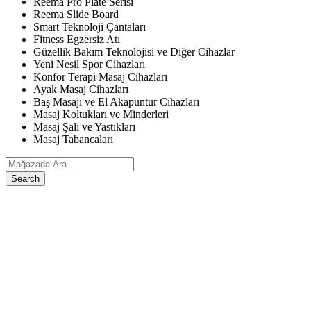
Reema Pro Plate Serisi
Reema Slide Board
Smart Teknoloji Çantaları
Fitness Egzersiz Atı
Güzellik Bakım Teknolojisi ve Diğer Cihazlar
Yeni Nesil Spor Cihazları
Konfor Terapi Masaj Cihazları
Ayak Masaj Cihazları
Baş Masajı ve El Akapuntur Cihazları
Masaj Koltukları ve Minderleri
Masaj Şalı ve Yastıkları
Masaj Tabancaları
Search
ANASAYFA
ÜRÜNLERIMIZ
Egzersiz, Kişisel Bakım ve Diğer Cihazlar
Reema Pro Plate Serisi