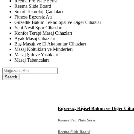
Reema Pro Plate Serisi
Reema Slide Board
Smart Teknoloji Çantaları
Fitness Egzersiz Atı
Güzellik Bakım Teknolojisi ve Diğer Cihazlar
Yeni Nesil Spor Cihazları
Konfor Terapi Masaj Cihazları
Ayak Masaj Cihazları
Baş Masajı ve El Akapuntur Cihazları
Masaj Koltukları ve Minderleri
Masaj Şalı ve Yastıkları
Masaj Tabancaları
Search
ANASAYFA
ÜRÜNLERIMIZ
Egzersiz, Kişisel Bakım ve Diğer Ciha
Reema Pro Plate Serisi
Reema Slide Board