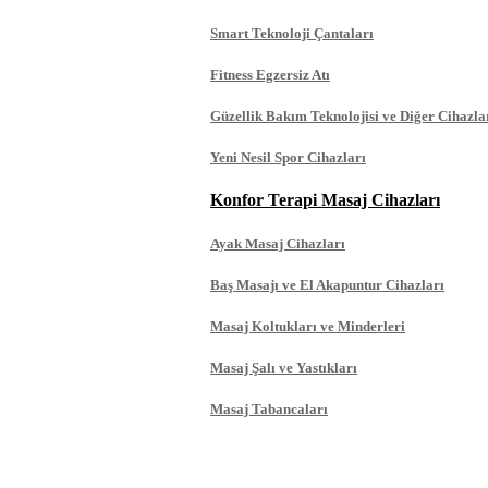
Smart Teknoloji Çantaları
Fitness Egzersiz Atı
Güzellik Bakım Teknolojisi ve Diğer Cihazla
Yeni Nesil Spor Cihazları
Konfor Terapi Masaj Cihazları
Ayak Masaj Cihazları
Baş Masajı ve El Akapuntur Cihazları
Masaj Koltukları ve Minderleri
Masaj Şalı ve Yastıkları
Masaj Tabancaları