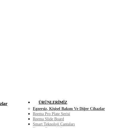
FIRSAT ÜRÜNLERI
BLOG
İLETIŞIM
ÜRÜNLERIMIZ
zlar
Egzersiz, Kişisel Bakım Ve Diğer Cihazlar
Reema Pro Plate Serisi
Reema Slide Board
Smart Teknoloji Çantaları