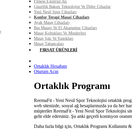
Fitness Egzersiz Atı
Güzellik Bakım Teknolojisi Ve Diğer Cihazlar
Yeni Nesil Spor Cihazları
Konfor Terapi Masaj Cihazları
Ayak Masaj Cihazları
Baş Masajı Ve El Akapuntur Cihazları
r
Masaj Koltukları Ve Minderleri
Masaj Şalı Ve Yastıkları
Masaj Tabancaları
FIRSAT ÜRÜNLERI
Ortaklık Hesabım
Oturum Açın
Ortaklık Programı
ReemaFit - Yeni Nesil Spor Teknolojisi ortaklık prog
web sitenizde, sosyal ağ hesaplarınızda ya da her hang
müşteriler ReemaFit - Yeni Nesil Spor Teknolojisi si
gelir elde edersiniz. Şu anki geçerli komisyon oranım
Daha fazla bilgi için, Ortaklık Programı Kullanımı & 