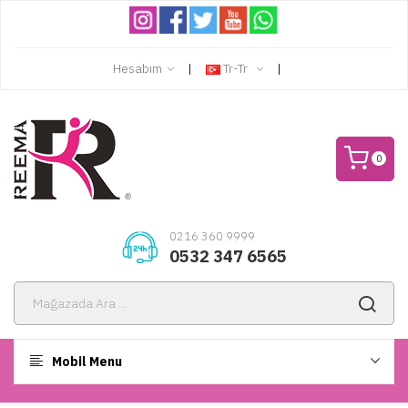
Hesabım
Tr-Tr
0
0216 360 9999
0532 347 6565
Mobil Menu