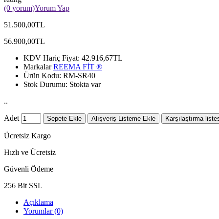
(0 yorum)
Yorum Yap
51.500,00TL
56.900,00TL
KDV Hariç Fiyat:
42.916,67TL
Markalar
REEMA FİT ®️
Ürün Kodu:
RM-SR40
Stok Durumu:
Stokta var
..
Adet
Sepete Ekle
Alışveriş Listeme Ekle
Karşılaştırma liste
Ücretsiz Kargo
Hızlı ve Ücretsiz
Güvenli Ödeme
256 Bit SSL
Açıklama
Yorumlar (0)