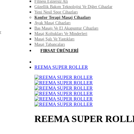
Fitness Egzersiz Atı
Güzellik Bakım Teknolojisi Ve Diğer Cihazlar
Yeni Nesil Spor Cihazları
Konfor Terapi Masaj Cihazları
Ayak Masaj Cihazları
Baş Masajı Ve El Akapuntur Cihazları
r
Masaj Koltukları Ve Minderleri
Masaj Şalı Ve Yastıkları
Masaj Tabancaları
FIRSAT ÜRÜNLERI
REEMA SUPER ROLLER
REEMA SUPER ROLL