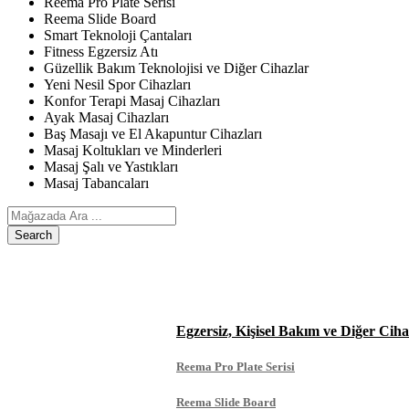
Reema Pro Plate Serisi
Reema Slide Board
Smart Teknoloji Çantaları
Fitness Egzersiz Atı
Güzellik Bakım Teknolojisi ve Diğer Cihazlar
Yeni Nesil Spor Cihazları
Konfor Terapi Masaj Cihazları
Ayak Masaj Cihazları
Baş Masajı ve El Akapuntur Cihazları
Masaj Koltukları ve Minderleri
Masaj Şalı ve Yastıkları
Masaj Tabancaları
Search
ANASAYFA
ÜRÜNLERIMIZ
Egzersiz, Kişisel Bakım ve Diğer Ciha
Reema Pro Plate Serisi
Reema Slide Board