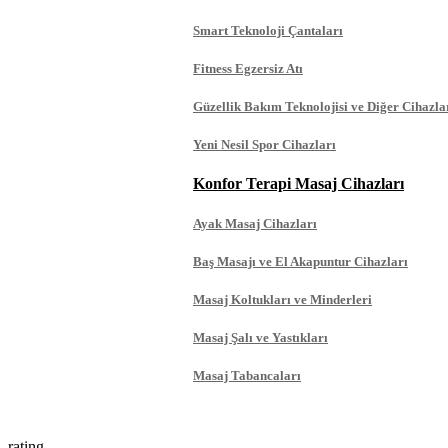
Smart Teknoloji Çantaları
Fitness Egzersiz Atı
Güzellik Bakım Teknolojisi ve Diğer Cihazla
Yeni Nesil Spor Cihazları
Konfor Terapi Masaj Cihazları
Ayak Masaj Cihazları
Baş Masajı ve El Akapuntur Cihazları
Masaj Koltukları ve Minderleri
Masaj Şalı ve Yastıkları
Masaj Tabancaları
rating