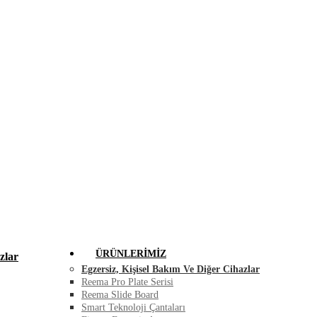
FIRSAT ÜRÜNLERI
BLOG
İLETIŞIM
ÜRÜNLERIMIZ
zlar
Egzersiz, Kişisel Bakım Ve Diğer Cihazlar
Reema Pro Plate Serisi
Reema Slide Board
Smart Teknoloji Çantaları