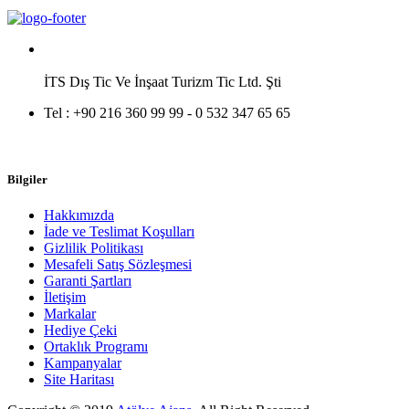
İTS Dış Tic Ve İnşaat Turizm Tic Ltd. Şti
Tel :
+90 216 360 99 99 - 0 532 347 65 65
Bilgiler
Hakkımızda
İade ve Teslimat Koşulları
Gizlilik Politikası
Mesafeli Satış Sözleşmesi
Garanti Şartları
İletişim
Markalar
Hediye Çeki
Ortaklık Programı
Kampanyalar
Site Haritası