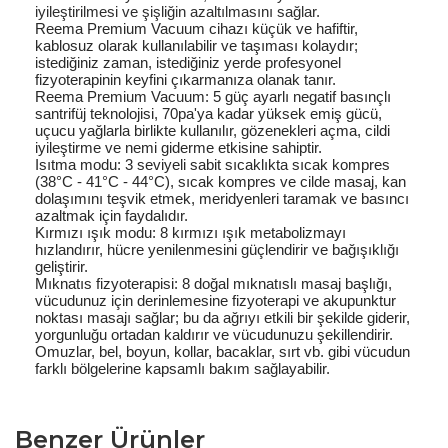
iyileştirilmesi ve şişliğin azaltılmasını sağlar.
Reema Premium Vacuum cihazı küçük ve hafiftir,
kablosuz olarak kullanılabilir ve taşıması kolaydır;
istediğiniz zaman, istediğiniz yerde profesyonel
fizyoterapinin keyfini çıkarmanıza olanak tanır.
Reema Premium Vacuum: 5 güç ayarlı negatif basınçlı
santrifüj teknolojisi, 70pa'ya kadar yüksek emiş gücü,
uçucu yağlarla birlikte kullanılır, gözenekleri açma, cildi
iyileştirme ve nemi giderme etkisine sahiptir.
Isıtma modu: 3 seviyeli sabit sıcaklıkta sıcak kompres
(38°C - 41°C - 44°C), sıcak kompres ve cilde masaj, kan
dolaşımını teşvik etmek, meridyenleri taramak ve basıncı
azaltmak için faydalıdır.
Kırmızı ışık modu: 8 kırmızı ışık metabolizmayı
hızlandırır, hücre yenilenmesini güçlendirir ve bağışıklığı
geliştirir.
Mıknatıs fizyoterapisi: 8 doğal mıknatıslı masaj başlığı,
vücudunuz için derinlemesine fizyoterapi ve akupunktur
noktası masajı sağlar; bu da ağrıyı etkili bir şekilde giderir,
yorgunluğu ortadan kaldırır ve vücudunuzu şekillendirir.
Omuzlar, bel, boyun, kollar, bacaklar, sırt vb. gibi vücudun
farklı bölgelerine kapsamlı bakım sağlayabilir.
Benzer Ürünler