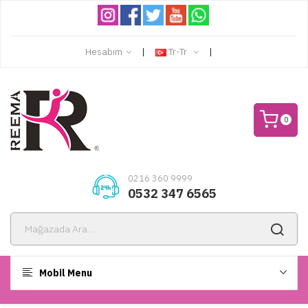
Hesabım
Tr-Tr
0
0216 360 9999
0532 347 6565
Mobil Menu