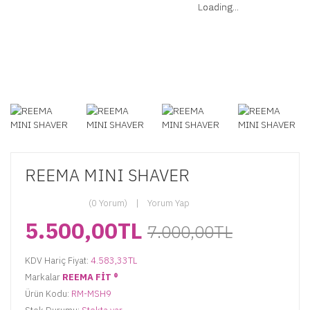
Loading...
Loading...
Loading...
Loading...
Loading...
Loading...
REEMA MINI SHAVER
(0 Yorum)
Yorum Yap
5.500,00TL
7.000,00TL
KDV Hariç Fiyat:
4.583,33TL
Markalar
REEMA FİT ®️
Ürün Kodu:
RM-MSH9