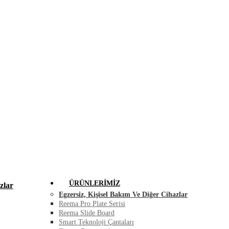
FIRSAT ÜRÜNLERI
BLOG
İLETIŞIM
ÜRÜNLERIMIZ
zlar
Egzersiz, Kişisel Bakım Ve Diğer Cihazlar
Reema Pro Plate Serisi
Reema Slide Board
Smart Teknoloji Çantaları