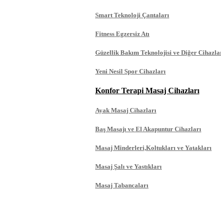
Smart Teknoloji Çantaları
Fitness Egzersiz Atı
Güzellik Bakım Teknolojisi ve Diğer Cihazla
Yeni Nesil Spor Cihazları
Konfor Terapi Masaj Cihazları
Ayak Masaj Cihazları
Baş Masajı ve El Akapuntur Cihazları
Masaj Minderleri,Koltukları ve Yatakları
Masaj Şalı ve Yastıkları
Masaj Tabancaları