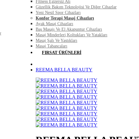
Fitness Egzersiz Atı
Güzellik Bakım Teknolojisi Ve Diğer Cihazlar
Yeni Nesil Spor Cihazları
Konfor Terapi Masaj Cihazları
Ayak Masaj Cihazları
Baş Masajı Ve El Akapuntur Cihazları
r
Masaj Minderleri,Koltukları Ve Yatakları
Masaj Şalı Ve Yastıkları
Masaj Tabancaları
FIRSAT ÜRÜNLERI
REEMA BELLA BEAUTY