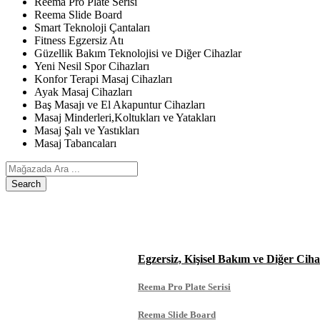
Reema Pro Plate Serisi
Reema Slide Board
Smart Teknoloji Çantaları
Fitness Egzersiz Atı
Güzellik Bakım Teknolojisi ve Diğer Cihazlar
Yeni Nesil Spor Cihazları
Konfor Terapi Masaj Cihazları
Ayak Masaj Cihazları
Baş Masajı ve El Akapuntur Cihazları
Masaj Minderleri,Koltukları ve Yatakları
Masaj Şalı ve Yastıkları
Masaj Tabancaları
Search
ANASAYFA
ÜRÜNLERIMIZ
Egzersiz, Kişisel Bakım ve Diğer Ciha
Reema Pro Plate Serisi
Reema Slide Board