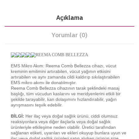
Açıklama
Yorumlar (0)
REEMA COMB BELLEZZA
EMS Mikro Akım: Reema Comb Bellezza cihazı, vücut
kreminin emilimini artırabilen, vücut yağının etkisini
artırabilen ve aynı zamanda cildi kaldırıp sıkılaştırabilen
EMS mikro akımı ile donatılmıştır.
Reema Comb Bellezza cihazının
tarak şeklindeki masaj
başlığı, tüm vücudun kaslarını ve meridyenlerini etkili bir
şekilde tarayabilir, kan dolaşımını hızlandırabilir, yağın
ayrışmasını teşvik edebilir.
BİLGİ:
Her ilaç veya doğal sağlık ürünü, ciddi olumsuz
reaksiyonlara veya diğer ilaçlarla veya doğal sağlık
ürünleriyle etkileşime neden olabilir. Üretici tarafından
sağlanan etiketi, uyarıları ve ekleri okuyup bunlara uyun ve
ilaç veya doğal sağlık ürünleri satın alırken ürünün size