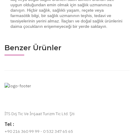
uygun olduğundan emin olmak için sağlık uzmanınıza
danışın. Hiçbir sağlık, sağlıklı yaşam, reçete veya
farmasötik bilgi, bir sağlık uzmanının teşhis, tedavi ve
tavsiyelerinin yerini almaz. İlaçları ve doğal sağlık ürünlerini
daima çocukların erişemeyeceği bir yerde saklayın.
Benzer Ürünler
İTS Dış Tic Ve İnşaat Turizm Tic Ltd. Şti
Tel :
+90 216 360 99 99 - 0 532 347 65 65