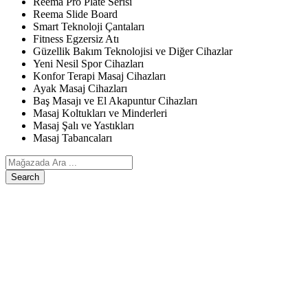
Reema Pro Plate Serisi
Reema Slide Board
Smart Teknoloji Çantaları
Fitness Egzersiz Atı
Güzellik Bakım Teknolojisi ve Diğer Cihazlar
Yeni Nesil Spor Cihazları
Konfor Terapi Masaj Cihazları
Ayak Masaj Cihazları
Baş Masajı ve El Akapuntur Cihazları
Masaj Koltukları ve Minderleri
Masaj Şalı ve Yastıkları
Masaj Tabancaları
Search
ANASAYFA
ÜRÜNLERIMIZ
Egzersiz, Kişisel Bakım ve Diğer Cihazlar
Reema Pro Plate Serisi