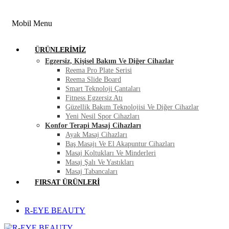
FIRSAT ÜRÜNLERI
BLOG
İLETIŞIM
Mobil Menu
ÜRÜNLERIMIZ
Egzersiz, Kişisel Bakım Ve Diğer Cihazlar
Reema Pro Plate Serisi
Reema Slide Board
Smart Teknoloji Çantaları
Fitness Egzersiz Atı
Güzellik Bakım Teknolojisi Ve Diğer Cihazlar
Yeni Nesil Spor Cihazları
Konfor Terapi Masaj Cihazları
Ayak Masaj Cihazları
Baş Masajı Ve El Akapuntur Cihazları
Masaj Koltukları Ve Minderleri
Masaj Şalı Ve Yastıkları
Masaj Tabancaları
FIRSAT ÜRÜNLERI
R-EYE BEAUTY