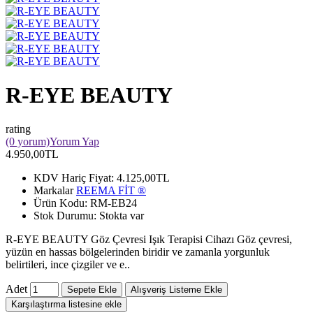
R-EYE BEAUTY
rating
(0 yorum)
Yorum Yap
4.950,00TL
KDV Hariç Fiyat:
4.125,00TL
Markalar
REEMA FİT ®️
Ürün Kodu:
RM-EB24
Stok Durumu:
Stokta var
R-EYE BEAUTY Göz Çevresi Işık Terapisi Cihazı Göz çevresi,
yüzün en hassas bölgelerinden biridir ve zamanla yorgunluk
belirtileri, ince çizgiler ve e..
Adet
Sepete Ekle
Alışveriş Listeme Ekle
Karşılaştırma listesine ekle