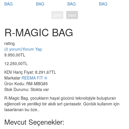
prev
next
R-MAGIC BAG
rating
(0 yorum)
Yorum Yap
9.950,00TL
12.250,00TL
KDV Hariç Fiyat:
8.291,67TL
Markalar
REEMA FİT ®️
Ürün Kodu:
RM-MBG85
Stok Durumu:
Stokta var
R-Magic Bag, çocukların hayal gücünü teknolojiyle buluşturan
eğlenceli ve yenilikçi bir akıllı sırt çantasıdır. Günlük kullanım için
tasarlanan bu öze..
Mevcut Seçenekler: