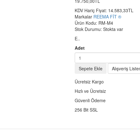
19.750,00TL
KDV Hariç Fiyat:
14.583,33TL
Markalar
REEMA FİT ®️
Ürün Kodu:
RM-M4
Stok Durumu:
Stokta var
E..
Adet
Sepete Ekle
Alışveriş List
Ücretsiz Kargo
Hızlı ve Ücretsiz
Güvenli Ödeme
256 Bit SSL