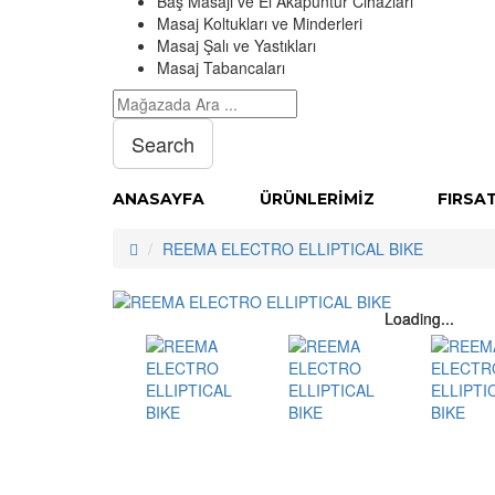
Baş Masajı ve El Akapuntur Cihazları
Masaj Koltukları ve Minderleri
Masaj Şalı ve Yastıkları
Masaj Tabancaları
Search
ANASAYFA
ÜRÜNLERIMIZ
FIRSA
REEMA ELECTRO ELLIPTICAL BIKE
Loading...
Loading...
Loading...
Loading...
Loading...
Loading...