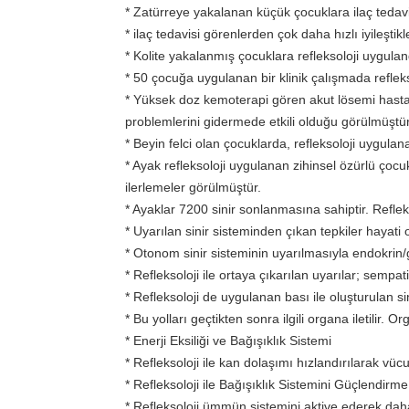
* Zatürreye yakalanan küçük çocuklara ilaç tedavis
* ilaç tedavisi görenlerden çok daha hızlı iyileştik
* Kolite yakalanmış çocuklara refleksoloji uygul
* 50 çocuğa uygulanan bir klinik çalışmada refle
* Yüksek doz kemoterapi gören akut lösemi hasta
problemlerini gidermede etkili olduğu görülmüştür
* Beyin felci olan çocuklarda, refleksoloji uygul
* Ayak refleksoloji uygulanan zihinsel özürlü çoc
ilerlemeler görülmüştür.
* Ayaklar 7200 sinir sonlanmasına sahiptir. Refleksol
* Uyarılan sinir sisteminden çıkan tepkiler hayati o
* Otonom sinir sisteminin uyarılmasıyla endokrin/g
* Refleksoloji ile ortaya çıkarılan uyarılar; sem
* Refleksoloji de uygulanan bası ile oluşturulan sin
* Bu yolları geçtikten sonra ilgili organa iletilir. O
* Enerji Eksiliği ve Bağışıklık Sistemi
* Refleksoloji ile kan dolaşımı hızlandırılarak vücu
* Refleksoloji ile Bağışıklık Sistemini Güçlendirme
* Refleksoloji ümmün sistemini aktive ederek daha z