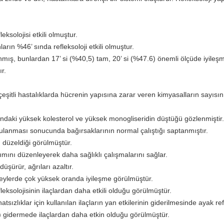
ksolojisi etkili olmuştur.
ın %46’ sında refleksoloji etkili olmuştur.
ış, bunlardan 17’ si (%40,5) tam, 20’ si (%47.6) önemli ölçüde iyileşmiş
r.
eşitli hastalıklarda hücrenin yapısına zarar veren kimyasalların sayısını
andaki yüksek kolesterol ve yüksek monogliseridin düştüğü gözlenmiştir.
ygulanması sonucunda bağırsaklarının normal çalıştığı saptanmıştır.
n düzeldiği görülmüştür.
şımını düzenleyerek daha sağlıklı çalışmalarını sağlar.
şürür, ağrıları azaltır.
reylerde çok yüksek oranda iyileşme görülmüştür.
leksolojisinin ilaçlardan daha etkili olduğu görülmüştür.
sızlıklar için kullanılan ilaçların yan etkilerinin giderilmesinde ayak refl
a) gidermede ilaçlardan daha etkin olduğu görülmüştür.