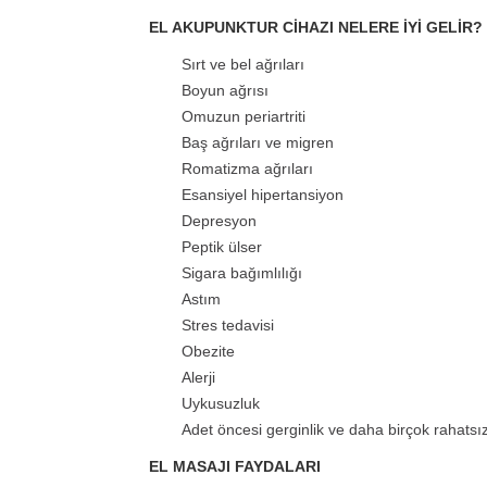
EL AKUPUNKTUR CİHAZI NELERE İYİ GELİR?
Sırt ve bel ağrıları
Boyun ağrısı
Omuzun periartriti
Baş ağrıları ve migren
Romatizma ağrıları
Esansiyel hipertansiyon
Depresyon
Peptik ülser
Sigara bağımlılığı
Astım
Stres tedavisi
Obezite
Alerji
Uykusuzluk
Adet öncesi gerginlik ve daha birçok rahatsızl
EL MASAJI FAYDALARI