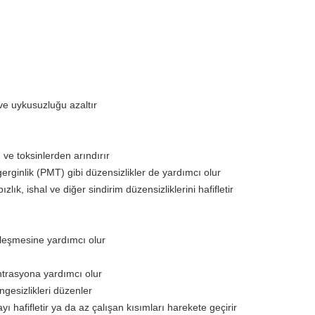
 ve uykusuzluğu azaltır
ve toksinlerden arındırır
rginlik (PMT) gibi düzensizlikler de yardımcı olur
abızlık, ishal ve diğer sindirim düzensizliklerini hafifletir
yileşmesine yardımcı olur
antrasyona yardımcı olur
ngesizlikleri düzenler
 hafifletir ya da az çalışan kısımları harekete geçirir