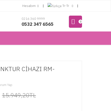
Hesabım
Tr-Tr
0216 360 9999
0
0532 347 6565
UNKTUR CİHAZI RM-
orum Yap
L
15.949,20TL