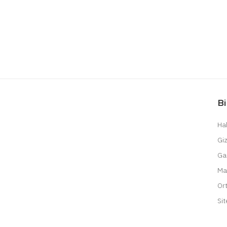
Bi
Ha
Giz
Gar
Ma
Or
Sit