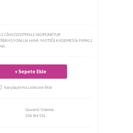
J CİHAZIISITMALI AKUPUNKTUR
VİBRASYONLU6 HAVA YASTIĞI KADEMESİ6 FARKLI
R..
Sepete Ekle
Karşılaştırma Listesine Ekle
Güvenli Ödeme
256 Bit SSL