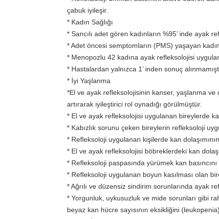
çabuk iyileşir.
* Kadın Sağlığı
* Sancılı adet gören kadınların %95’ inde ayak refle
* Adet öncesi semptomların (PMS) yaşayan kadınlar
* Menopozlu 42 kadına ayak refleksolojisi uygulanm
* Hastalardan yalnızca 1’ inden sonuç alınmamıştı
* İyi Yaşlanma
*El ve ayak refleksolojisinin kanser, yaşlanma ve ç
artırarak iyileştirici rol oynadığı görülmüştür.
*
El ve a
yak refleksolojisi uygulanan bireylerde k
* Kabızlık sorunu çeken bireylerin refleksoloji u
* Refleksoloji uygulanan kişilerde kan dolaşımını
*
El ve a
yak refleksolojisi böbreklerdeki kan dola
* Refleksoloji paspasında yürümek kan basıncını dü
* Refleksoloji uygulanan boyun kasılması olan bi
* Ağrılı ve düzensiz sindirim sorunlarında ayak ref
* Yorgunluk, uykusuzluk ve mide sorunları gibi rahat
beyaz kan hücre sayısının eksikliğini (leukopeni