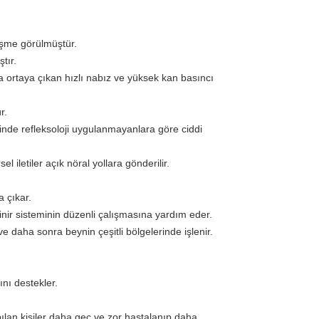
eşme görülmüştür.
tır.
ortaya çıkan hızlı nabız ve yüksek kan basıncı
r.
minde refleksoloji uygulanmayanlara göre ciddi
l iletiler açık nöral yollara gönderilir.
a çıkar.
inir sisteminin düzenli çalışmasına yardım eder.
 ve daha sonra beynin çeşitli bölgelerinde işlenir.
ını destekler.
apılan kişiler daha geç ve zor hastalanıp daha