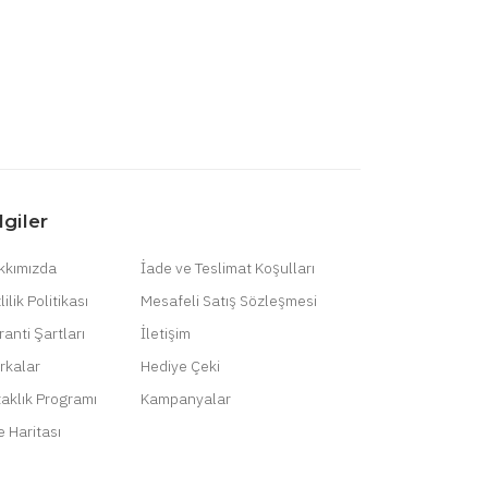
lgiler
kkımızda
İade ve Teslimat Koşulları
lilik Politikası
Mesafeli Satış Sözleşmesi
anti Şartları
İletişim
rkalar
Hediye Çeki
taklık Programı
Kampanyalar
e Haritası