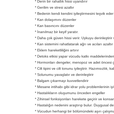
* Derin bir rahatlık hissi uyandırır
* Gerilim ve stresi azaltır
* Bedenin kendi kendini iyileştirmesini teşvik eder
* Kan dolaşımını düzenler
* Kan basıncını düzenler
* İnanılmaz bir keyif yaratır.
* Daha çok güven hissi verir. Uykuyu derinleştirir
* Kan sistemini rahatlatarak ağrı ve acıları azaltır
* Eklem hareketliliğini artırır
* Detoks etkisi yapar vücudu katkı maddelerinden 
* Hormonları dengeler, menopoz ve adet öncesi ge
* Cilt tipini ve cilt tonunu iyileştirir. Hazımsızlık, k
* Solunumu yavaşlatır ve derinleştirir
* Balgam çıkarmayı kuvvetlendirir
* Mesane intihabı gibi idrar yolu problemlerinin i
* Hastalıkların oluşumunu önceden engeller
* Zihinsel fonksiyonları harekete geçirir ve kons
* Hastalığın nedenini araştırıp bulur. Duygusal de
* Vücudun herhangi bir bölümündeki aşırı çalışmayı