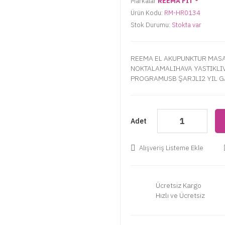
Markalar
REEMA FİT ®️
Ürün Kodu:
RM-HR0134
Stok Durumu:
Stokta var
REEMA EL AKUPUNKTUR MASA
NOKTALAMALIHAVA YASTIKLI
PROGRAMUSB ŞARJLI2 YIL GA
Adet
Alışveriş Listeme Ekle
Ücretsiz Kargo
Hızlı ve Ücretsiz