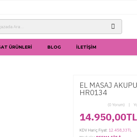
SAT ÜRÜNLERI
BLOG
İLETIŞIM
EL MASAJ AKUP
HR0134
(0 Yorum)
Y
14.950,00T
KDV Hariç Fiyat:
12.458,33TL