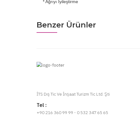
* Ağrıyı İyileştirme
Benzer Ürünler
İTS Dış Tic Ve İnşaat Turizm Tic Ltd. Şti
Tel :
+90 216 360 99 99 - 0 532 347 65 65