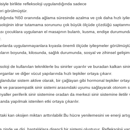
iyle birlikte refleksoloji uygulandığında sadece
leri görülmüştür.
andığında %50 oranında ağlama süresinde azalma ve çok daha hızlı iyil
ksolojinin idrar tutamama sorununu çok büyük ölçüde çözdüğü saptanmış
sı çocuklara uygulanan el masajının bulantı, kusma, endişe durumunda 
.
ananlarda uygulanmayanlara kıyasla önemli ölçüde iyileşmeler görülmüştü
ukların boyunda, kilosunda, sağlık durumunda, sosyal ve zihinsel gelişi
oji de kullanılan tekniklerle bu sinirler uyarılır ve buradan kalkan sinirse
rganlar ve diğer vücut yapılarında hızlı tepkiler ortaya çıkarır.
landular sistem aktive olarak, bir çağlayan gibi hormonal tepkiler ortay
patik ve parasempatik sinir sistemi arasındaki uyumu sağlayarak otonom s
yaller periferik sinir sistemine oradan da merkezi sinir sistemine iletilir
rganda yapılmak istenilen etki ortaya çıkarılır.
taki kan oksijen miktarı arttırılabilir.Bu hücre yenilemesini ve enerji artış
inde ve diri, hastalıklara dirençli bir sistemi oluşturur. Refleksoloji y