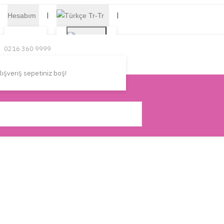
Hesabım
Tr-Tr
Kayıt Ol
0216 360 9999
Türkçe
0532 347 6565
Oturum
lışveriş sepetiniz boş!
Aç