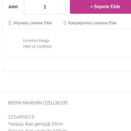
Adet
Sepete Ekle
Alışveriş Listeme Ekle
Karşılaştırma Listesine Ekle
Ücretsiz Kargo
Hızlı ve Ücretsiz
REEMA MAXBURN ÖZELLİKLERİ
125x49x12.5
Yürüyüş Alan genişliği 39cm
Yürüyüş Alan uzunluğu 103cm