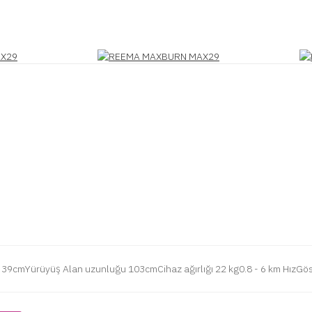
mYürüyüş Alan uzunluğu 103cmCihaz ağırlığı 22 kg0.8 - 6 km HızGöst