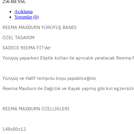
256 Bit SSL
Açıklama
Yorumlar (0)
REEMA MAXBURN YÜRÜYÜŞ BANDI
ÖZEL TASARIM
SADECE REEMA FİT’de!
Yürüyüş yaparken Eliptik kolları ile ayrıcalık yaratacak Reema P
Yürüyüş ve Hafif tempolu koşu yapabilceğiniz
Reema Maxburn ile Dağcılık ve Kayak yapmış gibi kol egzersizl
REEMA MAXBURN ÖZELLİKLERİ
148x80x12