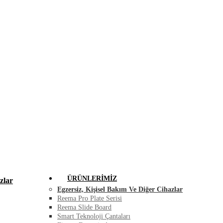
FIRSAT ÜRÜNLERI
BLOG
İLETIŞIM
ÜRÜNLERIMIZ
zlar
Egzersiz, Kişisel Bakım Ve Diğer Cihazlar
Reema Pro Plate Serisi
Reema Slide Board
Smart Teknoloji Çantaları