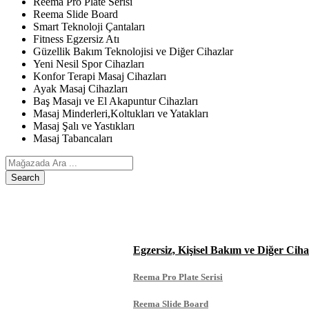
Reema Pro Plate Serisi
Reema Slide Board
Smart Teknoloji Çantaları
Fitness Egzersiz Atı
Güzellik Bakım Teknolojisi ve Diğer Cihazlar
Yeni Nesil Spor Cihazları
Konfor Terapi Masaj Cihazları
Ayak Masaj Cihazları
Baş Masajı ve El Akapuntur Cihazları
Masaj Minderleri,Koltukları ve Yatakları
Masaj Şalı ve Yastıkları
Masaj Tabancaları
Search
ANASAYFA
ÜRÜNLERIMIZ
Egzersiz, Kişisel Bakım ve Diğer Ciha
Reema Pro Plate Serisi
Reema Slide Board