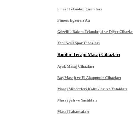
Smart Teknoloji Çantaları
Fitness Egzersiz Atı
Güzellik Bakım Teknolojisi ve Diğer Cihazla
Yeni Nesil Spor Cihazları
Konfor Terapi Masaj Cihazları
Ayak Masaj Cihazları
Baş Masajı ve El Akapuntur Cihazları
Masaj Minderleri,Koltukları ve Yatakları
Masaj Şalı ve Yastıkları
Masaj Tabancaları