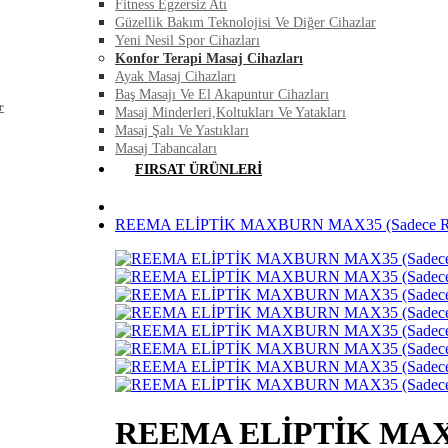
Fitness Egzersiz Atı
Güzellik Bakım Teknolojisi Ve Diğer Cihazlar
Yeni Nesil Spor Cihazları
Konfor Terapi Masaj Cihazları
Ayak Masaj Cihazları
Baş Masajı Ve El Akapuntur Cihazları
r
Masaj Minderleri,Koltukları Ve Yatakları
Masaj Şalı Ve Yastıkları
Masaj Tabancaları
FIRSAT ÜRÜNLERI
REEMA ELİPTİK MAXBURN MAX35 (Sadece Ree
REEMA ELİPTİK MAX