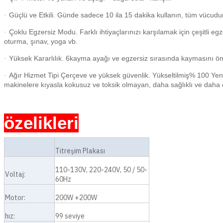
Güçlü ve Etkili. Günde sadece 10 ila 15 dakika kullanın, tüm vücudun
·
Çoklu Egzersiz Modu. Farklı ihtiyaçlarınızı karşılamak için çeşitli e
·
oturma, şınav, yoga vb.
Yüksek Kararlılık. 6kayma ayağı ve egzersiz sırasında kaymasını önl
·
Ağır Hizmet Tipi Çerçeve ve yüksek güvenlik. Yükseltilmiş% 100 Yeni 
·
makinelere kıyasla kokusuz ve toksik olmayan, daha sağlıklı ve daha 
özelikleri
Titreşim Plakası
110-130V, 220-240V, 50 / 50-
Voltaj:
60Hz
Motor:
200W +200W
hız:
99 seviye