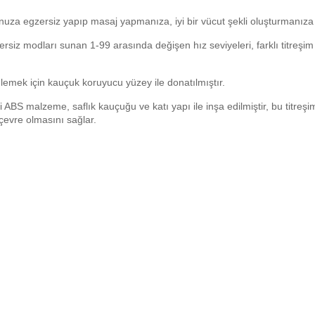
uza egzersiz yapıp masaj yapmanıza, iyi bir vücut şekli oluşturmanıza ve
gzersiz modları sunan 1-99 arasında değişen hız seviyeleri, farklı titreş
emek için kauçuk koruyucu yüzey ile donatılmıştır.
ABS malzeme, saflık kauçuğu ve katı yapı ile inşa edilmiştir, bu titreşi
çevre olmasını sağlar.