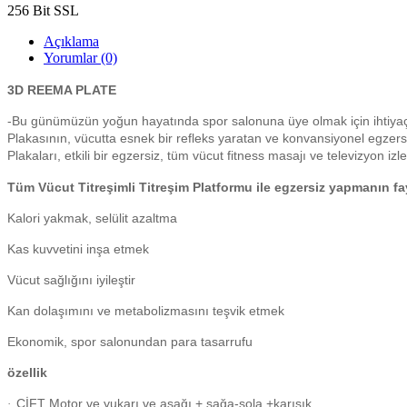
256 Bit SSL
Açıklama
Yorumlar (0)
3D REEMA PLATE
-Bu günümüzün yoğun hayatında spor salonuna üye olmak için ihtiyaç 
Plakasının, vücutta esnek bir refleks yaratan ve konvansiyonel egzersi
Plakaları, etkili bir egzersiz, tüm vücut fitness masajı ve televizyon i
Tüm Vücut Titreşimli Titreşim Platformu ile egzersiz yapmanın fa
Kalori yakmak, selülit azaltma
Kas kuvvetini inşa etmek
Vücut sağlığını iyileştir
Kan dolaşımını ve metabolizmasını teşvik etmek
Ekonomik, spor salonundan para tasarrufu
özellik
ÇİFT Motor ve yukarı ve aşağı + sağa-sola +karışık
·