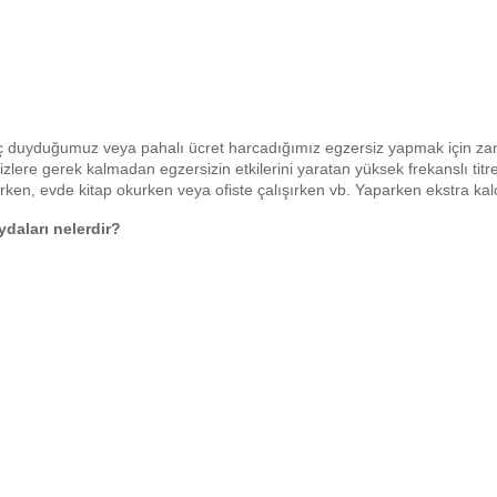
duyduğumuz veya pahalı ücret harcadığımız egzersiz yapmak için zaman 
zlere gerek kalmadan egzersizin etkilerini yaratan yüksek frekanslı tit
zlerken, evde kitap okurken veya ofiste çalışırken vb. Yaparken ekstra kal
ydaları nelerdir?