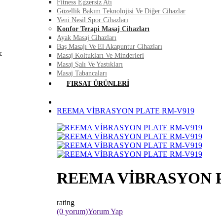
Fitness Egzersiz Atı
Güzellik Bakım Teknolojisi Ve Diğer Cihazlar
Yeni Nesil Spor Cihazları
Konfor Terapi Masaj Cihazları
Ayak Masaj Cihazları
Baş Masajı Ve El Akapuntur Cihazları
r
Masaj Koltukları Ve Minderleri
Masaj Şalı Ve Yastıkları
Masaj Tabancaları
FIRSAT ÜRÜNLERI
REEMA VİBRASYON PLATE RM-V919
REEMA VİBRASYON 
rating
(0 yorum)
Yorum Yap