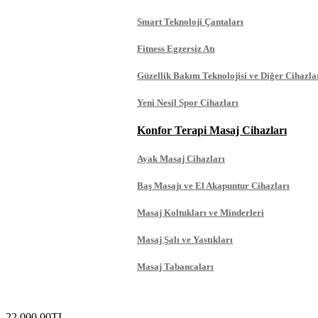
Smart Teknoloji Çantaları
Fitness Egzersiz Atı
Güzellik Bakım Teknolojisi ve Diğer Cihazla
Yeni Nesil Spor Cihazları
Konfor Terapi Masaj Cihazları
Ayak Masaj Cihazları
Baş Masajı ve El Akapuntur Cihazları
Masaj Koltukları ve Minderleri
Masaj Şalı ve Yastıkları
Masaj Tabancaları
22.000,00TL