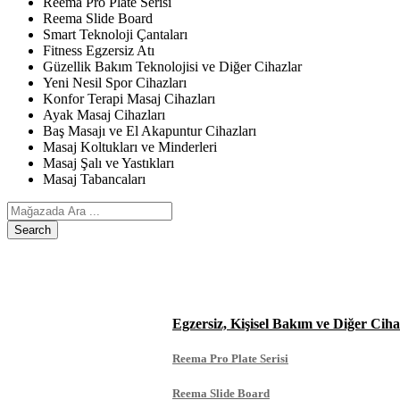
Reema Pro Plate Serisi
Reema Slide Board
Smart Teknoloji Çantaları
Fitness Egzersiz Atı
Güzellik Bakım Teknolojisi ve Diğer Cihazlar
Yeni Nesil Spor Cihazları
Konfor Terapi Masaj Cihazları
Ayak Masaj Cihazları
Baş Masajı ve El Akapuntur Cihazları
Masaj Koltukları ve Minderleri
Masaj Şalı ve Yastıkları
Masaj Tabancaları
Search
ANASAYFA
ÜRÜNLERIMIZ
Egzersiz, Kişisel Bakım ve Diğer Ciha
Reema Pro Plate Serisi
Reema Slide Board