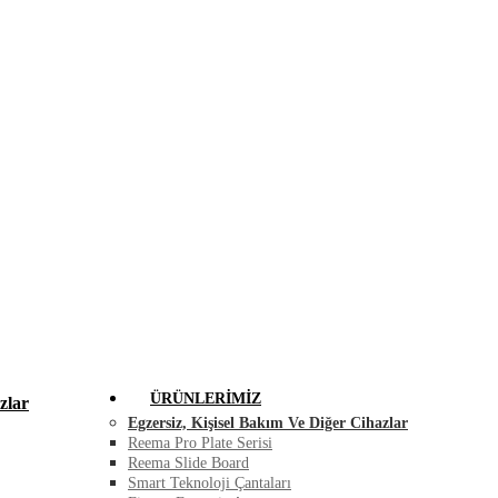
FIRSAT ÜRÜNLERI
BLOG
İLETIŞIM
ÜRÜNLERIMIZ
zlar
Egzersiz, Kişisel Bakım Ve Diğer Cihazlar
Reema Pro Plate Serisi
Reema Slide Board
Smart Teknoloji Çantaları