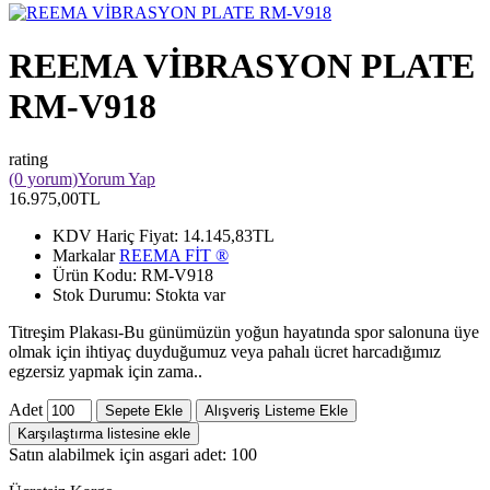
REEMA VİBRASYON PLATE
RM-V918
rating
(0 yorum)
Yorum Yap
16.975,00TL
KDV Hariç Fiyat:
14.145,83TL
Markalar
REEMA FİT ®️
Ürün Kodu:
RM-V918
Stok Durumu:
Stokta var
Titreşim Plakası-Bu günümüzün yoğun hayatında spor salonuna üye
olmak için ihtiyaç duyduğumuz veya pahalı ücret harcadığımız
egzersiz yapmak için zama..
Adet
Sepete Ekle
Alışveriş Listeme Ekle
Karşılaştırma listesine ekle
Satın alabilmek için asgari adet: 100