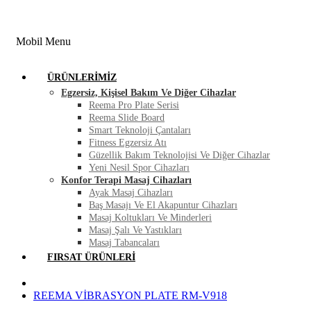
FIRSAT ÜRÜNLERI
BLOG
İLETIŞIM
Mobil Menu
ÜRÜNLERIMIZ
Egzersiz, Kişisel Bakım Ve Diğer Cihazlar
Reema Pro Plate Serisi
Reema Slide Board
Smart Teknoloji Çantaları
Fitness Egzersiz Atı
Güzellik Bakım Teknolojisi Ve Diğer Cihazlar
Yeni Nesil Spor Cihazları
Konfor Terapi Masaj Cihazları
Ayak Masaj Cihazları
Baş Masajı Ve El Akapuntur Cihazları
Masaj Koltukları Ve Minderleri
Masaj Şalı Ve Yastıkları
Masaj Tabancaları
FIRSAT ÜRÜNLERI
REEMA VİBRASYON PLATE RM-V918