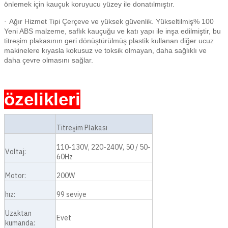
önlemek için kauçuk koruyucu yüzey ile donatılmıştır.
Ağır Hizmet Tipi Çerçeve ve yüksek güvenlik. Yükseltilmiş% 100
·
Yeni ABS malzeme, saflık kauçuğu ve katı yapı ile inşa edilmiştir, bu
titreşim plakasının geri dönüştürülmüş plastik kullanan diğer ucuz
makinelere kıyasla kokusuz ve toksik olmayan, daha sağlıklı ve
daha çevre olmasını sağlar.
özelikleri
Titreşim Plakası
110-130V, 220-240V, 50 / 50-
Voltaj:
60Hz
Motor:
200W
hız:
99 seviye
Uzaktan
Evet
kumanda: