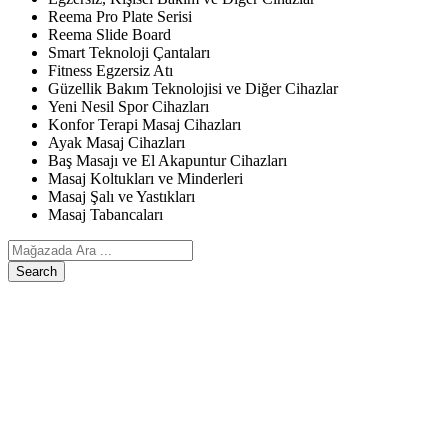
Reema Pro Plate Serisi
Reema Slide Board
Smart Teknoloji Çantaları
Fitness Egzersiz Atı
Güzellik Bakım Teknolojisi ve Diğer Cihazlar
Yeni Nesil Spor Cihazları
Konfor Terapi Masaj Cihazları
Ayak Masaj Cihazları
Baş Masajı ve El Akapuntur Cihazları
Masaj Koltukları ve Minderleri
Masaj Şalı ve Yastıkları
Masaj Tabancaları
Search
ANASAYFA
ÜRÜNLERIMIZ
Egzersiz, Kişisel Bakım ve Diğer Cihazlar
Reema Pro Plate Serisi