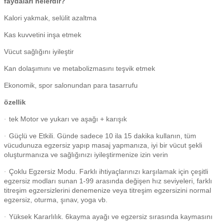
faydaları nelerdir?
Kalori yakmak, selülit azaltma
Kas kuvvetini inşa etmek
Vücut sağlığını iyileştir
Kan dolaşımını ve metabolizmasını teşvik etmek
Ekonomik, spor salonundan para tasarrufu
özellik
tek Motor ve yukarı ve aşağı + karışık
·
Güçlü ve Etkili. Günde sadece 10 ila 15 dakika kullanın, tüm
·
vücudunuza egzersiz yapıp masaj yapmanıza, iyi bir vücut şekli
oluşturmanıza ve sağlığınızı iyileştirmenize izin verin
Çoklu Egzersiz Modu. Farklı ihtiyaçlarınızı karşılamak için çeşitli
·
egzersiz modları sunan 1-99 arasında değişen hız seviyeleri, farklı
titreşim egzersizlerini denemenize veya titreşim egzersizini normal
egzersiz, oturma, şınav, yoga vb.
Yüksek Kararlılık. 6kayma ayağı ve egzersiz sırasında kaymasını
·