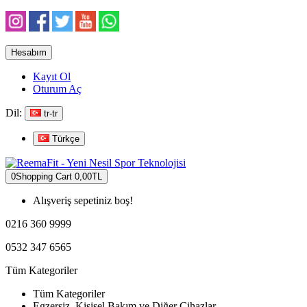
Hesabım
Kayıt Ol
Oturum Aç
Dil:
tr-tr
Türkçe
0
Shopping Cart
0,00TL
Alışveriş sepetiniz boş!
0216 360 9999
0532 347 6565
Tüm Kategoriler
Tüm Kategoriler
Egzersiz, Kişisel Bakım ve Diğer Cihazlar