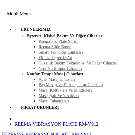
FIRSAT ÜRÜNLERI
BLOG
İLETIŞIM
Mobil Menu
ÜRÜNLERIMIZ
Egzersiz, Kişisel Bakım Ve Diğer Cihazlar
Reema Pro Plate Serisi
Reema Slide Board
Smart Teknoloji Çantaları
Fitness Egzersiz Atı
Güzellik Bakım Teknolojisi Ve Diğer Cihazlar
Yeni Nesil Spor Cihazları
Konfor Terapi Masaj Cihazları
Ayak Masaj Cihazları
Baş Masajı Ve El Akapuntur Cihazları
Masaj Koltukları Ve Minderleri
Masaj Şalı Ve Yastıkları
Masaj Tabancaları
FIRSAT ÜRÜNLERI
REEMA VİBRASYON PLATE RM-V912