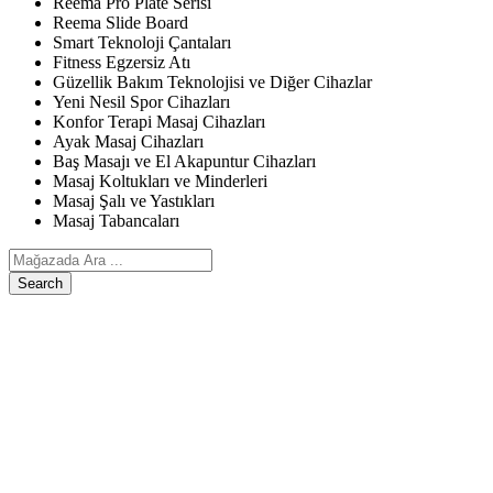
Reema Pro Plate Serisi
Reema Slide Board
Smart Teknoloji Çantaları
Fitness Egzersiz Atı
Güzellik Bakım Teknolojisi ve Diğer Cihazlar
Yeni Nesil Spor Cihazları
Konfor Terapi Masaj Cihazları
Ayak Masaj Cihazları
Baş Masajı ve El Akapuntur Cihazları
Masaj Koltukları ve Minderleri
Masaj Şalı ve Yastıkları
Masaj Tabancaları
Search
ANASAYFA
ÜRÜNLERIMIZ
Egzersiz, Kişisel Bakım ve Diğer Cihazlar
Reema Pro Plate Serisi