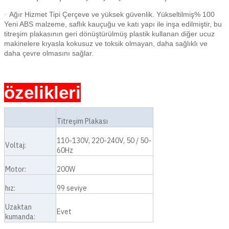
Ağır Hizmet Tipi Çerçeve ve yüksek güvenlik. Yükseltilmiş% 100
·
Yeni ABS malzeme, saflık kauçuğu ve katı yapı ile inşa edilmiştir, bu
titreşim plakasının geri dönüştürülmüş plastik kullanan diğer ucuz
makinelere kıyasla kokusuz ve toksik olmayan, daha sağlıklı ve
daha çevre olmasını sağlar.
özelikleri
Titreşim Plakası
110-130V, 220-240V, 50 / 50-
Voltaj:
60Hz
Motor:
200W
hız:
99 seviye
Uzaktan
Evet
kumanda: