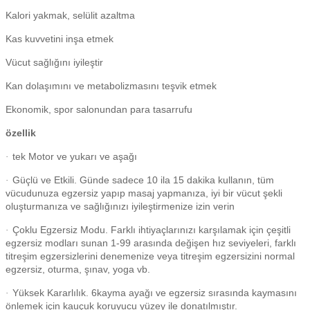
Kalori yakmak, selülit azaltma
Kas kuvvetini inşa etmek
Vücut sağlığını iyileştir
Kan dolaşımını ve metabolizmasını teşvik etmek
Ekonomik, spor salonundan para tasarrufu
özellik
tek Motor ve yukarı ve aşağı
·
Güçlü ve Etkili. Günde sadece 10 ila 15 dakika kullanın, tüm
·
vücudunuza egzersiz yapıp masaj yapmanıza, iyi bir vücut şekli
oluşturmanıza ve sağlığınızı iyileştirmenize izin verin
Çoklu Egzersiz Modu. Farklı ihtiyaçlarınızı karşılamak için çeşitli
·
egzersiz modları sunan 1-99 arasında değişen hız seviyeleri, farklı
titreşim egzersizlerini denemenize veya titreşim egzersizini normal
egzersiz, oturma, şınav, yoga vb.
Yüksek Kararlılık. 6kayma ayağı ve egzersiz sırasında kaymasını
·
önlemek için kauçuk koruyucu yüzey ile donatılmıştır.