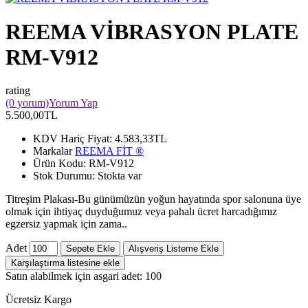
REEMA VİBRASYON PLATE
RM-V912
rating
(0 yorum)
Yorum Yap
5.500,00TL
KDV Hariç Fiyat:
4.583,33TL
Markalar
REEMA FİT ®️
Ürün Kodu:
RM-V912
Stok Durumu:
Stokta var
Titreşim Plakası-Bu günümüzün yoğun hayatında spor salonuna üye
olmak için ihtiyaç duyduğumuz veya pahalı ücret harcadığımız
egzersiz yapmak için zama..
Adet
Sepete Ekle
Alışveriş Listeme Ekle
Karşılaştırma listesine ekle
Satın alabilmek için asgari adet: 100
Ücretsiz Kargo