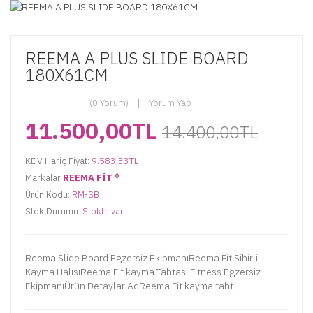
REEMA A PLUS SLIDE BOARD
180X61CM
(0 Yorum)
Yorum Yap
11.500,00TL
14.400,00TL
KDV Hariç Fiyat:
9.583,33TL
Markalar
REEMA FİT ®️
Ürün Kodu:
RM-SB
Stok Durumu:
Stokta var
Reema Slide Board Egzersiz EkipmanıReema Fit Sihirli
Kayma HalısıReema Fit kayma Tahtası Fitness Egzersiz
EkipmanıÜrün DetaylarıAdReema Fit kayma taht..