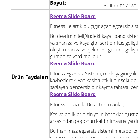
Boyut:
Akrilik + PE / 18
Reema Slide Board
Fitness ile artık bu çığır açan egzersiz si
Bu devrim niteliğindeki kayar pano sist
yakmanıza ve kaya gibi sert bir Kas gelişt
oluşturmanıza ve çekirdek gücünü gelişti
girmenize yardımcı olur.
Reema Slide Board
Fitness Egzersiz Sistemi, mide yağını yakıp
Ürün Faydaları
kaybederek, yan kasları etkili bir şekil
sağlayan benzersiz bir kayma tahtası içer
Reema Slide Board
Fitness Cihazı ile Bu
antrenmanlar
,
Kas ve obliklerinizin,
yalın bacakların,üst 
arkasından poponun kaldırılmasına yardı
Bu inanılmaz egzersiz sistemi metaboliz
egzersizden çok sonra kalori yakmaya 