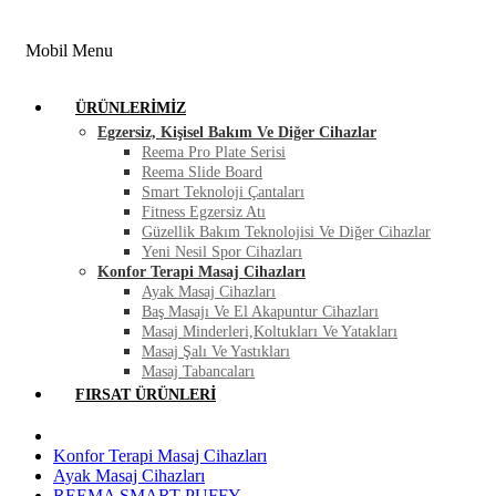
FIRSAT ÜRÜNLERI
BLOG
İLETIŞIM
Mobil Menu
ÜRÜNLERIMIZ
Egzersiz, Kişisel Bakım Ve Diğer Cihazlar
Reema Pro Plate Serisi
Reema Slide Board
Smart Teknoloji Çantaları
Fitness Egzersiz Atı
Güzellik Bakım Teknolojisi Ve Diğer Cihazlar
Yeni Nesil Spor Cihazları
Konfor Terapi Masaj Cihazları
Ayak Masaj Cihazları
Baş Masajı Ve El Akapuntur Cihazları
Masaj Minderleri,Koltukları Ve Yatakları
Masaj Şalı Ve Yastıkları
Masaj Tabancaları
FIRSAT ÜRÜNLERI
Konfor Terapi Masaj Cihazları
Ayak Masaj Cihazları
REEMA SMART PUFFY