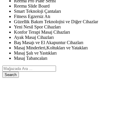
Reema Pro Plate Serisi
Reema Slide Board
Smart Teknoloji Çantaları
Fitness Egzersiz Atı
Güzellik Bakım Teknolojisi ve Diğer Cihazlar
Yeni Nesil Spor Cihazları
Konfor Terapi Masaj Cihazları
Ayak Masaj Cihazları
Baş Masajı ve El Akapuntur Cihazları
Masaj Minderleri,Koltukları ve Yatakları
Masaj Şalı ve Yastıkları
Masaj Tabancaları
Search
ANASAYFA
ÜRÜNLERIMIZ
Egzersiz, Kişisel Bakım ve Diğer Cihazlar
Reema Pro Plate Serisi