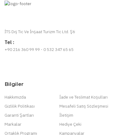
İTS Dış Tic Ve İnşaat Turizm Tic Ltd. Şti
Tel :
+90 216 360 99 99 - 0 532 347 65 65
Bilgiler
Hakkımızda
İade ve Teslimat Koşulları
Gizlilik Politikası
Mesafeli Satış Sözleşmesi
Garanti Şartları
İletişim
Markalar
Hediye Çeki
Ortaklık Programı
Kampanyalar