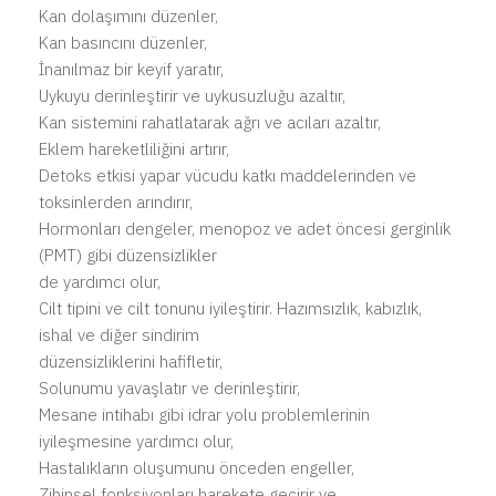
Kan dolaşımını düzenler,
Kan basıncını düzenler,
İnanılmaz bir keyif yaratır,
Uykuyu derinleştirir ve uykusuzluğu azaltır,
Kan sistemini rahatlatarak ağrı ve acıları azaltır,
Eklem hareketliliğini artırır,
Detoks etkisi yapar vücudu katkı maddelerinden ve
toksinlerden arındırır,
Hormonları dengeler, menopoz ve adet öncesi gerginlik
(PMT) gibi düzensizlikler
de yardımcı olur,
Cilt tipini ve cilt tonunu iyileştirir. Hazımsızlık, kabızlık,
ishal ve diğer sindirim
düzensizliklerini hafifletir,
Solunumu yavaşlatır ve derinleştirir,
Mesane intihabı gibi idrar yolu problemlerinin
iyileşmesine yardımcı olur,
Hastalıkların oluşumunu önceden engeller,
Zihinsel fonksiyonları harekete geçirir ve