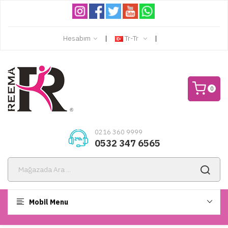
Hesabım
Tr-Tr
0
0216 360 9999
0532 347 6565
Mobil Menu