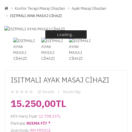
Konfor Terapi Masaj Cihazları
Ayak Masaj Cihazları
ISITMALI AYAK MASAJ CİHAZI
Loading...
Loading...
Loading...
Loading...
Loading...
Loading...
ISITMALI AYAK MASAJ CİHAZI
(0 Yorum)
Yorum Yap
15.250,00TL
KDV Hariç Fiyat:
12.708,33TL
Markalar
REEMA FİT ®️
Ürün Kodu:
RM-FR5302