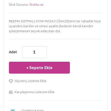
Stok Durumu:
Stokta var
REEMA ISITMALI AYAK MASAJ CİHAZIDerin bir rahatlık hissi
uyandırır,Gerilim ve stresi azaltır,Bedenin kendi kendini
iyileştirmesini teşvik eder,Kan dol..
Adet
Sepete Ekle
Alışveriş Listeme Ekle
Karşılaştırma Listesine Ekle
Ücretsiz Kargo