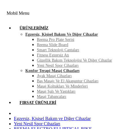
FIRSAT ÜRÜNLERI
BLOG
İLETIŞIM
Mobil Menu
ÜRÜNLERIMIZ
Egzersiz, Kişisel Bakım Ve Diğer Cihazlar
Reema Pro Plate Serisi
Reema Slide Board
Smart Teknoloji Çantaları
Fitness Egzersiz Atı
Güzellik Bakım Teknolojisi Ve Diğer Cihazlar
Yeni Nesil Spor Cihazları
Konfor Terapi Masaj Cihazları
Ayak Masaj Cihazları
Baş Masajı Ve El Akapuntur Cihazları
Masaj Koltukları Ve Minderleri
Masaj Şalı Ve Yastıkları
Masaj Tabancaları
FIRSAT ÜRÜNLERI
Egzersiz, Kişisel Bakım ve Diğer Cihazlar
Yeni Nesil Spor Cihazları
REEMA ELECTRO ELLIPTICAL BIKE