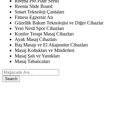
Reema Pro Plate Serisi
Reema Slide Board
Smart Teknoloji Çantaları
Fitness Egzersiz Atı
Güzellik Bakım Teknolojisi ve Diğer Cihazlar
Yeni Nesil Spor Cihazları
Konfor Terapi Masaj Cihazları
Ayak Masaj Cihazları
Baş Masajı ve El Akapuntur Cihazları
Masaj Koltukları ve Minderleri
Masaj Şalı ve Yastıkları
Masaj Tabancaları
Search
ANASAYFA
ÜRÜNLERIMIZ
Egzersiz, Kişisel Bakım ve Diğer Cihazlar
Reema Pro Plate Serisi