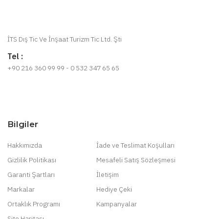
İTS Dış Tic Ve İnşaat Turizm Tic Ltd. Şti
Tel :
+90 216 360 99 99 - 0 532 347 65 65
Bilgiler
Hakkımızda
İade ve Teslimat Koşulları
Gizlilik Politikası
Mesafeli Satış Sözleşmesi
Garanti Şartları
İletişim
Markalar
Hediye Çeki
Ortaklık Programı
Kampanyalar
Site Haritası