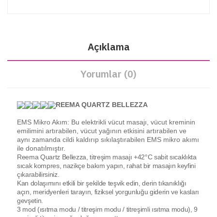
Açıklama
Yorumlar (0)
REEMA QUARTZ BELLEZZA
EMS Mikro Akım: Bu elektrikli vücut masajı, vücut kreminin
emilimini artırabilen, vücut yağının etkisini artırabilen ve
aynı zamanda cildi kaldırıp sıkılaştırabilen EMS mikro akımı
ile donatılmıştır.
Reema Quartz Bellezza, titreşim masajı +42°C sabit sıcaklıkta
sıcak kompres, nazikçe bakım yapın, rahat bir masajın keyfini
çıkarabilirsiniz.
Kan dolaşımını etkili bir şekilde teşvik edin, derin tıkanıklığı
açın, meridyenleri tarayın, fiziksel yorgunluğu giderin ve kasları
gevşetin.
3 mod (ısıtma modu / titreşim modu / titreşimli ısıtma modu), 9