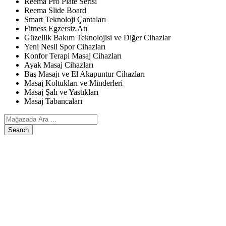
Reema Pro Plate Serisi
Reema Slide Board
Smart Teknoloji Çantaları
Fitness Egzersiz Atı
Güzellik Bakım Teknolojisi ve Diğer Cihazlar
Yeni Nesil Spor Cihazları
Konfor Terapi Masaj Cihazları
Ayak Masaj Cihazları
Baş Masajı ve El Akapuntur Cihazları
Masaj Koltukları ve Minderleri
Masaj Şalı ve Yastıkları
Masaj Tabancaları
Search
ANASAYFA
ÜRÜNLERIMIZ
Egzersiz, Kişisel Bakım ve Diğer Cihazlar
Reema Pro Plate Serisi