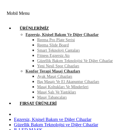
FIRSAT ÜRÜNLERI
BLOG
İLETIŞIM
Mobil Menu
ÜRÜNLERIMIZ
Egzersiz, Kişisel Bakım Ve Diğer Cihazlar
Reema Pro Plate Serisi
Reema Slide Board
Smart Teknoloji Çantaları
Fitness Egzersiz Atı
Güzellik Bakım Teknolojisi Ve Diğer Cihazlar
Yeni Nesil Spor Cihazları
Konfor Terapi Masaj Cihazları
Ayak Masaj Cihazları
Baş Masajı Ve El Akapuntur Cihazları
Masaj Koltukları Ve Minderleri
Masaj Şalı Ve Yastıkları
Masaj Tabancaları
FIRSAT ÜRÜNLERI
Egzersiz, Kişisel Bakım ve Diğer Cihazlar
Güzellik Bakım Teknolojisi ve Diğer Cihazlar
R-LED MASK