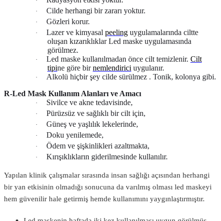
·
Cilde herhangi bir zararı yoktur.
·
Gözleri korur.
·
Lazer ve kimyasal
peeling
uygulamalarında ciltte
·
oluşan kızarıklıklar Led maske uygulamasında
görülmez.
Led maske kullanılmadan önce cilt temizlenir.
Cilt
·
tipi
ne göre bir
nemlendirici
uygulanır.
Alkolü hiçbir şey cilde sürülmez . Tonik, kolonya gibi.
·
R-Led Mask
Kullanım Alanları ve Amacı
Sivilce ve akne tedavisinde,
·
Pürüzsüz ve sağlıklı bir cilt için,
·
Güneş ve yaşlılık lekelerinde,
·
Doku yenilemede,
·
Ödem ve şişkinlikleri azaltmakta,
·
Kırışıklıkların giderilmesinde kullanılır.
·
Yapılan klinik çalışmalar sırasında insan sağlığı açısından herhangi
bir yan etkisinin olmadığı sonucuna da varılmış olması led maskeyi
hem güvenilir hale getirmiş hemde kullanımını yaygınlaştırmıştır.
Led maskenin haftada iki kez kullanılması uygun görülmüş