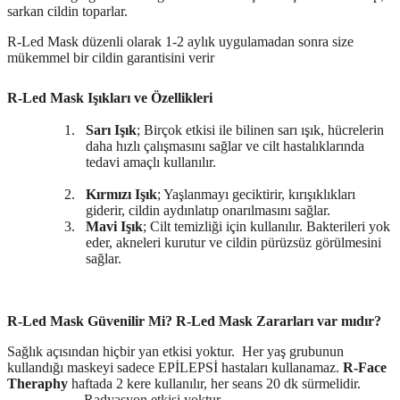
sarkan cildin toparlar.
R-Led Mask düzenli olarak 1-2 aylık uygulamadan sonra size
mükemmel bir cildin garantisini verir
R-Led Mask Işıkları ve Özellikleri
1.
Sarı Işık
; Birçok etkisi ile bilinen sarı ışık, hücrelerin
daha hızlı çalışmasını sağlar ve cilt hastalıklarında
tedavi amaçlı kullanılır.
2.
Kırmızı Işık
; Yaşlanmayı geciktirir, kırışıklıkları
giderir, cildin aydınlatıp onarılmasını sağlar.
3.
Mavi Işık
; Cilt temizliği için kullanılır. Bakterileri yok
eder, akneleri kurutur ve cildin pürüzsüz görülmesini
sağlar.
R-Led Mask Güvenilir Mi?
R-Led Mask
Zararları var mıdır?
Sağlık açısından hiçbir yan etkisi yoktur. Her yaş grubunun
kullandığı maskeyi sadece
EPİLEPSİ
hastaları kullanamaz.
R-Face
Theraphy
haftada 2 kere kullanılır, her seans 20 dk sürmelidir.
Radyasyon etkisi yoktur.