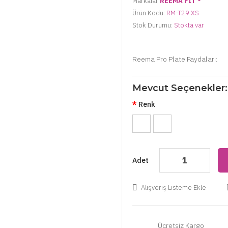
Markalar
REEMA FİT ®️
Ürün Kodu:
RM-T29 XS
Stok Durumu:
Stokta var
Reema Pro Plate Fayd
Mevcut Seçenekler:
Renk
Adet
Alışveriş Listeme Ekle
Ücretsiz Kargo