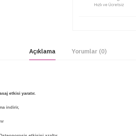
Hızlı ve Ücretsiz
Açıklama
Yorumlar (0)
aj etkisi yaratır.
a indirir,
ır
Osteoporosis etkisini azaltır,