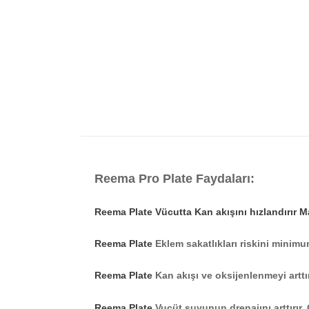
Reema Pro Plate
Faydaları:
Reema Plate Vücutta Kan akışını hızlandırır Mas
Reema Plate
Eklem sakatlıkları riskini minimum
Reema Plate
Kan akışı ve oksijenlenmeyi arttır
Reema Plate
Vucüt suyunun drenajını arttırır, 