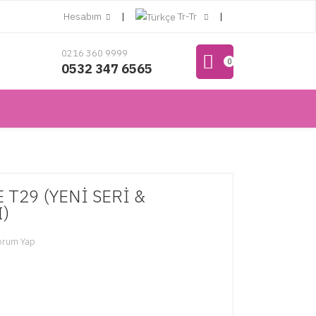
Hesabım
Tr-Tr
0216 360 9999
0
0532 347 6565
 T29 (YENİ SERİ &
)
orum Yap
L