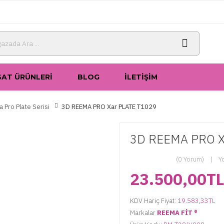
SAT ÜRÜNLERI
BLOG
İLETIŞIM
 Pro Plate Serisi
3D REEMA PRO Xar PLATE T1029
3D REEMA PRO X
(0 Yorum)
Y
23.500,00T
KDV Hariç Fiyat:
19.583,33TL
Markalar
REEMA FİT ®️