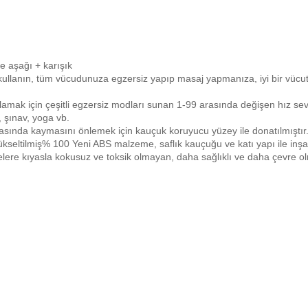
ve aşağı + karışık
kullanın, tüm vücudunuza egzersiz yapıp masaj yapmanıza, iyi bir vücut ş
ılamak için çeşitli egzersiz modları sunan 1-99 arasında değişen hız sevi
, şınav, yoga vb.
rasında kaymasını önlemek için kauçuk koruyucu yüzey ile donatılmıştır
seltilmiş% 100 Yeni ABS malzeme, saflık kauçuğu ve katı yapı ile inşa ed
lere kıyasla kokusuz ve toksik olmayan, daha sağlıklı ve daha çevre ol