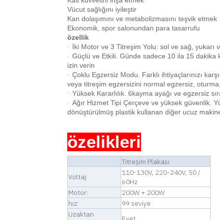
Kas kuvvetini inşa etmek
Vücut sağlığını iyileştir
Kan dolaşımını ve metabolizmasını teşvik etmek
Ekonomik, spor salonundan para tasarrufu
özellik
İki Motor ve 3 Titreşim Yolu: sol ve sağ, yukarı 
·
Güçlü ve Etkili. Günde sadece 10 ila 15 dakika 
·
izin verin
Çoklu Egzersiz Modu. Farklı ihtiyaçlarınızı karş
·
veya titreşim egzersizini normal egzersiz, oturma
Yüksek Kararlılık. 6kayma ayağı ve egzersiz sı
·
Ağır Hizmet Tipi Çerçeve ve yüksek güvenlik. Yük
·
dönüştürülmüş plastik kullanan diğer ucuz makine
özelikleri
Titreşim Plakası
110-130V, 220-240V, 50 /
Voltaj:
60Hz
Motor:
200W + 200W
hız:
99 seviye
Uzaktan
Evet