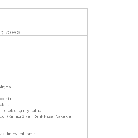
HQ: 700PCS
alışma
cektir.
ktir.
rilecek seçimi yapılabilir
udur (Kırmızı Siyah Renk kasa Plaka da
k dinleyebilirsiniz.