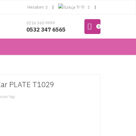
Hesabım
Tr-Tr
0216 360 9999
0
0532 347 6565
ar PLATE T1029
orum Yap
L