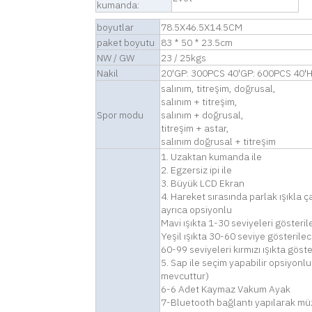
kumanda:
boyutlar
78.5X46.5X14.5CM
paket boyutu
83 * 50 * 23.5cm
NW / GW
23 / 25kgs
Nakil
20'GP: 300PCS 40'GP: 600PCS 40'
salınım, titreşim, doğrusal,
salınım + titreşim,
Spor modu
salınım + doğrusal,
titreşim + astar,
salınım doğrusal + titreşim
1. Uzaktan kumanda ile
2. Egzersiz ipi ile
3. Büyük LCD Ekran
4. Hareket sırasında parlak ışıkla ç
ayrıca opsiyonlu
Mavi ışıkta 1-30 seviyeleri gösterile
Yeşil ışıkta 30-60 seviye gösterilece
60-99 seviyeleri kırmızı ışıkta göste
5. Sap ile seçim yapabilir opsiyonl
mevcuttur)
6-6 Adet Kaymaz Vakum Ayak
7-Bluetooth bağlantı yapılarak müzi