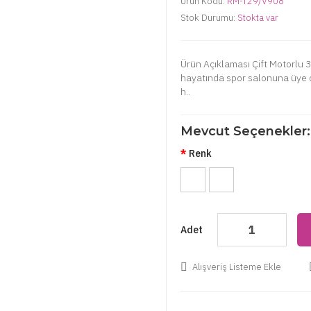
Ürün Kodu:
RM-T29/V908
Stok Durumu:
Stokta var
Ürün Açıklaması Çift Motorlu
hayatında spor salonuna üye o
h..
Mevcut Seçenekler:
Renk
Adet
Alışveriş Listeme Ekle