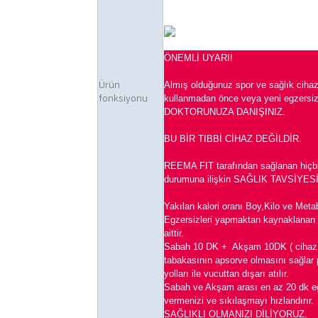
ÖNEMLİ UYARI!
Ürün
Almış olduğunuz spor ve sağlık cihaz
fonksiyonu
kullanmadan önce veya yeni egzers
DOKTORUNUZA DANIŞINIZ.
BU BİR TIBBİ CİHAZ DEĞİLDİR.
REEMA FIT tarafından sağlanan hiçbir 
durumuna ilişkin SAĞLIK TAVSİYE
Yakılan kalori oranı Boy,Kilo ve Meta
Egzersizleri yapmaktan kaynaklanan 
aittir.
Sabah 10 DK + Akşam 10DK ( cihaz 
tabakasının apsorve olmasını sağlar p
yolları ile vucuttan dışarı atılır.
Sabah ve Akşam arası en az 20 dk egz
vermenizi ve sıkılaşmayı hızlandırır.
SAĞLIKLI OLMANIZI DİLİYORUZ.