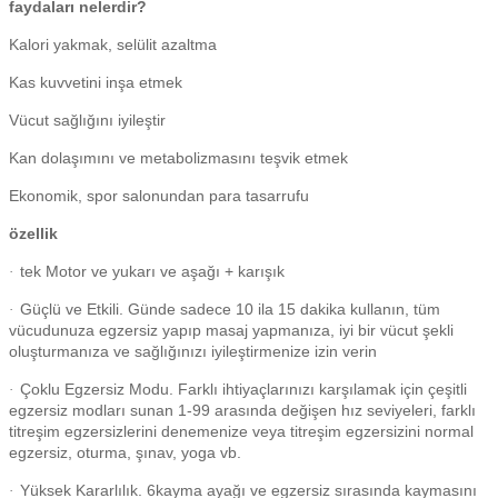
faydaları nelerdir?
Kalori yakmak, selülit azaltma
Kas kuvvetini inşa etmek
Vücut sağlığını iyileştir
Kan dolaşımını ve metabolizmasını teşvik etmek
Ekonomik, spor salonundan para tasarrufu
özellik
tek Motor ve yukarı ve aşağı + karışık
·
Güçlü ve Etkili. Günde sadece 10 ila 15 dakika kullanın, tüm
·
vücudunuza egzersiz yapıp masaj yapmanıza, iyi bir vücut şekli
oluşturmanıza ve sağlığınızı iyileştirmenize izin verin
Çoklu Egzersiz Modu. Farklı ihtiyaçlarınızı karşılamak için çeşitli
·
egzersiz modları sunan 1-99 arasında değişen hız seviyeleri, farklı
titreşim egzersizlerini denemenize veya titreşim egzersizini normal
egzersiz, oturma, şınav, yoga vb.
Yüksek Kararlılık. 6kayma ayağı ve egzersiz sırasında kaymasını
·