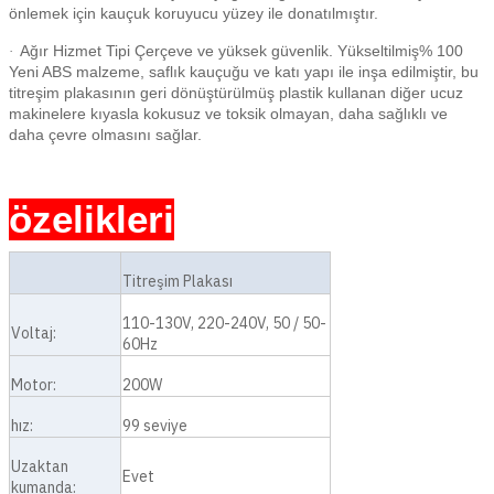
önlemek için kauçuk koruyucu yüzey ile donatılmıştır.
Ağır Hizmet Tipi Çerçeve ve yüksek güvenlik. Yükseltilmiş% 100
·
Yeni ABS malzeme, saflık kauçuğu ve katı yapı ile inşa edilmiştir, bu
titreşim plakasının geri dönüştürülmüş plastik kullanan diğer ucuz
makinelere kıyasla kokusuz ve toksik olmayan, daha sağlıklı ve
daha çevre olmasını sağlar.
özelikleri
Titreşim Plakası
110-130V, 220-240V, 50 / 50-
Voltaj:
60Hz
Motor:
200W
hız:
99 seviye
Uzaktan
Evet
kumanda: