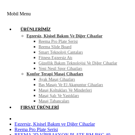
FIRSAT ÜRÜNLERI
BLOG
İLETIŞIM
Mobil Menu
ÜRÜNLERIMIZ
Egzersiz, Kişisel Bakım Ve Diğer Cihazlar
Reema Pro Plate Serisi
Reema Slide Board
Smart Teknoloji Çantaları
Fitness Egzersiz Atı
Güzellik Bakım Teknolojisi Ve Diğer Cihazlar
Yeni Nesil Spor Cihazları
Konfor Terapi Masaj Cihazları
Ayak Masaj Cihazları
Baş Masajı Ve El Akapuntur Cihazları
Masaj Koltukları Ve Minderleri
Masaj Şalı Ve Yastıkları
Masaj Tabancaları
FIRSAT ÜRÜNLERI
Egzersiz, Kişisel Bakım ve Diğer Cihazlar
Reema Pro Plate Serisi
REEMA 2D VİBRASYON PLATE RM-BSC 40