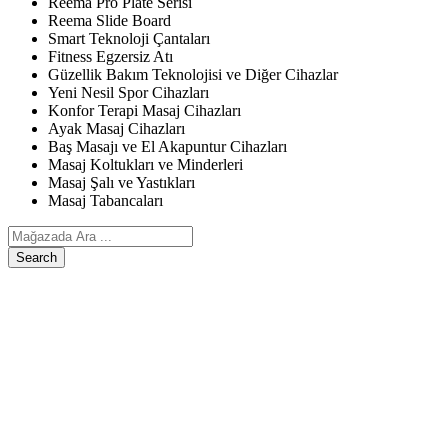
Reema Pro Plate Serisi
Reema Slide Board
Smart Teknoloji Çantaları
Fitness Egzersiz Atı
Güzellik Bakım Teknolojisi ve Diğer Cihazlar
Yeni Nesil Spor Cihazları
Konfor Terapi Masaj Cihazları
Ayak Masaj Cihazları
Baş Masajı ve El Akapuntur Cihazları
Masaj Koltukları ve Minderleri
Masaj Şalı ve Yastıkları
Masaj Tabancaları
Search
ANASAYFA
ÜRÜNLERIMIZ
Egzersiz, Kişisel Bakım ve Diğer Cihazlar
Reema Pro Plate Serisi