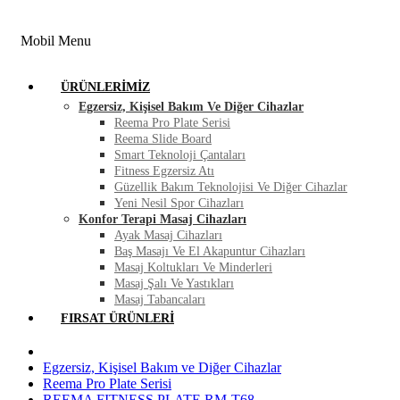
FIRSAT ÜRÜNLERI
BLOG
İLETIŞIM
Mobil Menu
ÜRÜNLERIMIZ
Egzersiz, Kişisel Bakım Ve Diğer Cihazlar
Reema Pro Plate Serisi
Reema Slide Board
Smart Teknoloji Çantaları
Fitness Egzersiz Atı
Güzellik Bakım Teknolojisi Ve Diğer Cihazlar
Yeni Nesil Spor Cihazları
Konfor Terapi Masaj Cihazları
Ayak Masaj Cihazları
Baş Masajı Ve El Akapuntur Cihazları
Masaj Koltukları Ve Minderleri
Masaj Şalı Ve Yastıkları
Masaj Tabancaları
FIRSAT ÜRÜNLERI
Egzersiz, Kişisel Bakım ve Diğer Cihazlar
Reema Pro Plate Serisi
REEMA FITNESS PLATE RM-T68