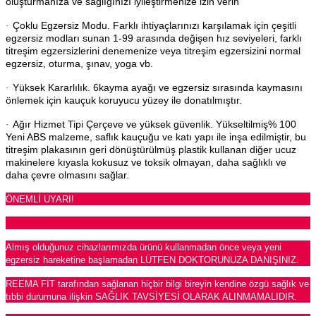
oluşturmanıza ve sağlığınızı iyileştirmenize izin verin
Çoklu Egzersiz Modu. Farklı ihtiyaçlarınızı karşılamak için çeşitli
·
egzersiz modları sunan 1-99 arasında değişen hız seviyeleri, farklı
titreşim egzersizlerini denemenize veya titreşim egzersizini normal
egzersiz, oturma, şınav, yoga vb.
Yüksek Kararlılık. 6kayma ayağı ve egzersiz sırasında kaymasını
·
önlemek için kauçuk koruyucu yüzey ile donatılmıştır.
Ağır Hizmet Tipi Çerçeve ve yüksek güvenlik. Yükseltilmiş% 100
·
Yeni ABS malzeme, saflık kauçuğu ve katı yapı ile inşa edilmiştir, bu
titreşim plakasının geri dönüştürülmüş plastik kullanan diğer ucuz
makinelere kıyasla kokusuz ve toksik olmayan, daha sağlıklı ve
daha çevre olmasını sağlar.
ÖNEMLİ UYARI!
Almış olduğunuz cihazlarımızda ürünü kullanmadan önce veya yeni
egzersiz hareketine başlamadan LÜTFEN DOKTORUNUZA DANIŞINIZ.
REEMA FIT tarafından sağlanan hiçbir bilgi bireyin kendine özgü sağlık ve
tıbbi durumuna ilişkin SAĞLIK TAVSİYESİ OLARAK ALINMAMALIDIR.