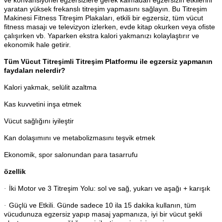
ve konvansiyonel egzersizlere gerek kalmadan egzersizin etkilerini
yaratan yüksek frekanslı titreşim yapmasını sağlayın. Bu Titreşim
Makinesi Fitness Titreşim Plakaları, etkili bir egzersiz, tüm vücut
fitness masajı ve televizyon izlerken, evde kitap okurken veya ofiste
çalışırken vb. Yaparken ekstra kalori yakmanızı kolaylaştırır ve
ekonomik hale getirir.
Tüm Vücut Titreşimli Titreşim Platformu ile egzersiz yapmanın
faydaları nelerdir?
Kalori yakmak, selülit azaltma
Kas kuvvetini inşa etmek
Vücut sağlığını iyileştir
Kan dolaşımını ve metabolizmasını teşvik etmek
Ekonomik, spor salonundan para tasarrufu
özellik
İki Motor ve 3 Titreşim Yolu: sol ve sağ, yukarı ve aşağı + karışık
·
Güçlü ve Etkili. Günde sadece 10 ila 15 dakika kullanın, tüm
·
vücudunuza egzersiz yapıp masaj yapmanıza, iyi bir vücut şekli