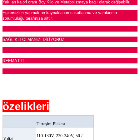
Yakılan kalori oranı Boy,Kilo ve Metabolizmaya bağlı olarak değişebilir.
Egzersizleri yapmaktan kaynaklanan sakatlanma ve yaralanma
sorumluluğu tarafınıza aittir.
SAĞLIKLI OLMANIZI DİLİYORUZ.
REEMA FIT
özelikleri
Titreşim Plakası
110-130V, 220-240V, 50 /
Voltaj: