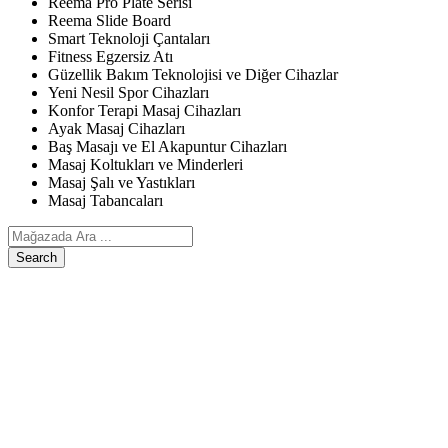
Reema Pro Plate Serisi
Reema Slide Board
Smart Teknoloji Çantaları
Fitness Egzersiz Atı
Güzellik Bakım Teknolojisi ve Diğer Cihazlar
Yeni Nesil Spor Cihazları
Konfor Terapi Masaj Cihazları
Ayak Masaj Cihazları
Baş Masajı ve El Akapuntur Cihazları
Masaj Koltukları ve Minderleri
Masaj Şalı ve Yastıkları
Masaj Tabancaları
Search
ANASAYFA
ÜRÜNLERIMIZ
Egzersiz, Kişisel Bakım ve Diğer Cihazlar
Reema Pro Plate Serisi