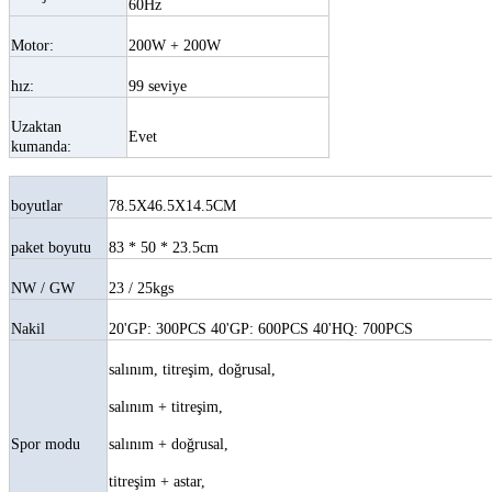
60Hz
Motor:
200W + 200W
hız:
99 seviye
Uzaktan
Evet
kumanda:
boyutlar
78.5X46.5X14.5CM
paket boyutu
83 * 50 * 23.5cm
NW / GW
23 / 25kgs
Nakil
20'GP: 300PCS 40'GP: 600PCS 40'HQ: 700PCS
salınım, titreşim, doğrusal,
salınım + titreşim,
Spor modu
salınım + doğrusal,
titreşim + astar,