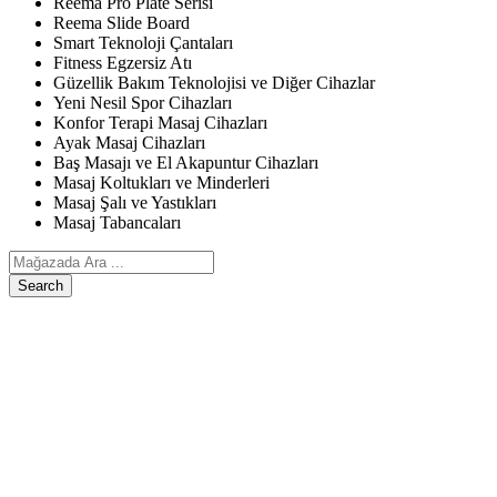
Reema Pro Plate Serisi
Reema Slide Board
Smart Teknoloji Çantaları
Fitness Egzersiz Atı
Güzellik Bakım Teknolojisi ve Diğer Cihazlar
Yeni Nesil Spor Cihazları
Konfor Terapi Masaj Cihazları
Ayak Masaj Cihazları
Baş Masajı ve El Akapuntur Cihazları
Masaj Koltukları ve Minderleri
Masaj Şalı ve Yastıkları
Masaj Tabancaları
Search
ANASAYFA
ÜRÜNLERIMIZ
Egzersiz, Kişisel Bakım ve Diğer Cihazlar
Reema Pro Plate Serisi