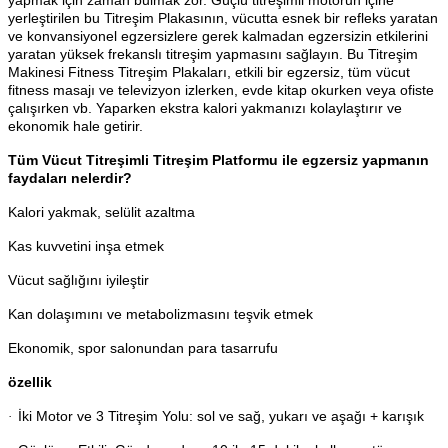
yapmak için zaman bulmak zor. Güçlü titreşimli motorun içine
yerleştirilen bu Titreşim Plakasının, vücutta esnek bir refleks yaratan
ve konvansiyonel egzersizlere gerek kalmadan egzersizin etkilerini
yaratan yüksek frekanslı titreşim yapmasını sağlayın. Bu Titreşim
Makinesi Fitness Titreşim Plakaları, etkili bir egzersiz, tüm vücut
fitness masajı ve televizyon izlerken, evde kitap okurken veya ofiste
çalışırken vb. Yaparken ekstra kalori yakmanızı kolaylaştırır ve
ekonomik hale getirir.
Tüm Vücut Titreşimli Titreşim Platformu ile egzersiz yapmanın
faydaları nelerdir?
Kalori yakmak, selülit azaltma
Kas kuvvetini inşa etmek
Vücut sağlığını iyileştir
Kan dolaşımını ve metabolizmasını teşvik etmek
Ekonomik, spor salonundan para tasarrufu
özellik
İki Motor ve 3 Titreşim Yolu: sol ve sağ, yukarı ve aşağı + karışık
·