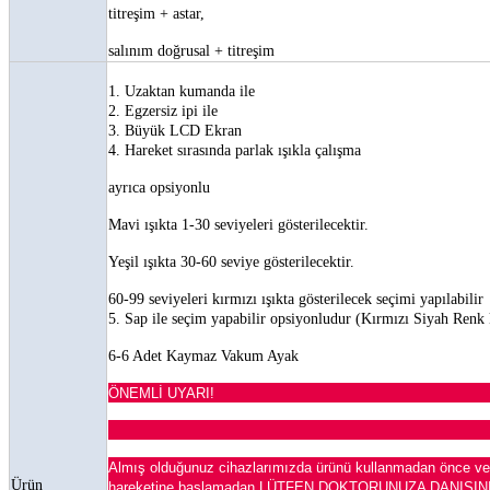
titreşim + astar,
salınım doğrusal + titreşim
1. Uzaktan kumanda ile
2. Egzersiz ipi ile
3. Büyük LCD Ekran
4. Hareket sırasında parlak ışıkla çalışma
ayrıca opsiyonlu
Mavi ışıkta 1-30 seviyeleri gösterilecektir.
Yeşil ışıkta 30-60 seviye gösterilecektir.
60-99 seviyeleri kırmızı ışıkta gösterilecek seçimi yapılabilir
5. Sap ile seçim yapabilir opsiyonludur (Kırmızı Siyah Renk
6-6 Adet Kaymaz Vakum Ayak
ÖNEMLİ UYARI!
Almış olduğunuz cihazlarımızda ürünü kullanmadan önce ve
Ürün
hareketine başlamadan LÜTFEN DOKTORUNUZA DANIŞINI