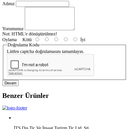
Adınız
Yorumunuz
Not:
HTML'e dönüştürülmez!
Oylama
Kötü
İyi
Doğrulama Kodu
Lütfen captcha doğrulamasını tamamlayın.
Devam
Benzer Ürünler
İTS Dış Tic Ve İnşaat Turizm Tic Ltd. Şti