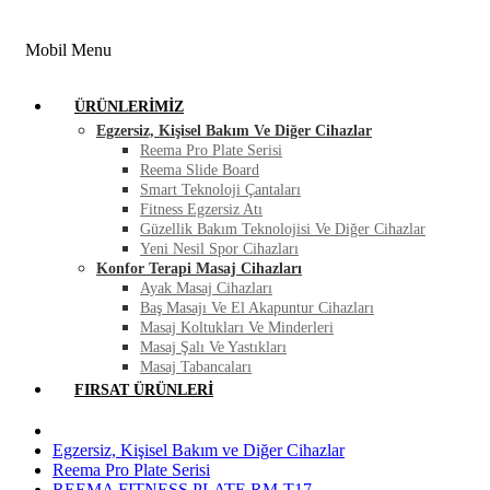
FIRSAT ÜRÜNLERI
BLOG
İLETIŞIM
Mobil Menu
ÜRÜNLERIMIZ
Egzersiz, Kişisel Bakım Ve Diğer Cihazlar
Reema Pro Plate Serisi
Reema Slide Board
Smart Teknoloji Çantaları
Fitness Egzersiz Atı
Güzellik Bakım Teknolojisi Ve Diğer Cihazlar
Yeni Nesil Spor Cihazları
Konfor Terapi Masaj Cihazları
Ayak Masaj Cihazları
Baş Masajı Ve El Akapuntur Cihazları
Masaj Koltukları Ve Minderleri
Masaj Şalı Ve Yastıkları
Masaj Tabancaları
FIRSAT ÜRÜNLERI
Egzersiz, Kişisel Bakım ve Diğer Cihazlar
Reema Pro Plate Serisi
REEMA FITNESS PLATE RM-T17