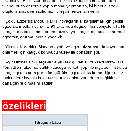
Güçlü ve Etkili. Günde sadece 10 ila 15 dakika kullanın, tüm
·
vücudunuza egzersiz yapıp masaj yapmanıza, iyi bir vücut şekli
oluşturmanıza ve sağlığınızı iyileştirmenize izin verin
Çoklu Egzersiz Modu. Farklı ihtiyaçlarınızı karşılamak için çeşitli
·
egzersiz modları sunan 1-99 arasında değişen hız seviyeleri, farklı
titreşim egzersizlerini denemenize veya titreşim egzersizini normal
egzersiz, oturma, şınav, yoga vb.
Yüksek Kararlılık. 6kayma ayağı ve egzersiz sırasında kaymasını
·
önlemek için kauçuk koruyucu yüzey ile donatılmıştır.
Ağır Hizmet Tipi Çerçeve ve yüksek güvenlik. Yükseltilmiş% 100
·
Yeni ABS malzeme, saflık kauçuğu ve katı yapı ile inşa edilmiştir, bu
titreşim plakasının geri dönüştürülmüş plastik kullanan diğer ucuz
makinelere kıyasla kokusuz ve toksik olmayan, daha sağlıklı ve
daha çevre olmasını sağlar.
özelikleri
Titreşim Plakası