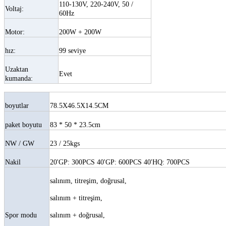
110-130V, 220-240V, 50 /
Voltaj:
60Hz
Motor:
200W + 200W
hız:
99 seviye
Uzaktan
Evet
kumanda:
boyutlar
78.5X46.5X14.5CM
paket boyutu
83 * 50 * 23.5cm
NW / GW
23 / 25kgs
Nakil
20'GP: 300PCS 40'GP: 600PCS 40'HQ: 700PCS
salınım, titreşim, doğrusal,
salınım + titreşim,
Spor modu
salınım + doğrusal,