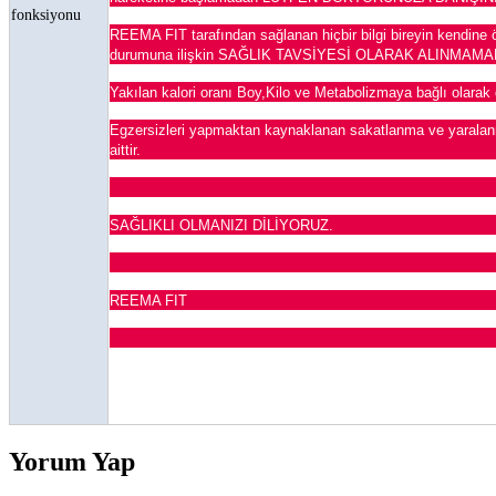
fonksiyonu
REEMA FIT tarafından sağlanan hiçbir bilgi bireyin kendine ö
durumuna ilişkin SAĞLIK TAVSİYESİ OLARAK ALINMAMA
Yakılan kalori oranı Boy,Kilo ve Metabolizmaya bağlı olarak 
Egzersizleri yapmaktan kaynaklanan sakatlanma ve yaralan
aittir.
SAĞLIKLI OLMANIZI DİLİYORUZ.
REEMA FIT
Yorum Yap