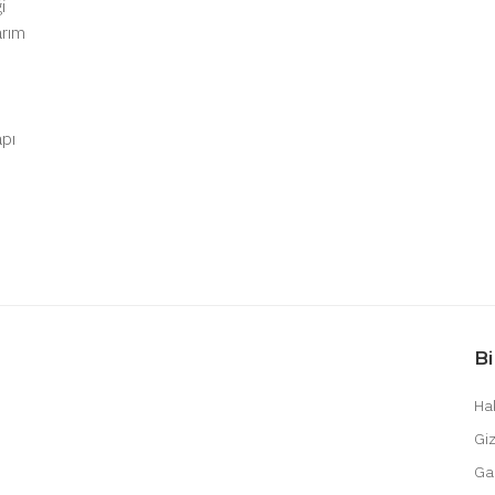
i
arım
apı
Bi
Ha
Giz
Gar