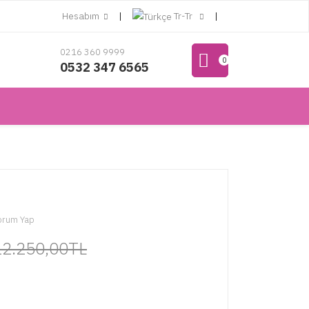
Hesabım
Tr-Tr
0216 360 9999
0
0532 347 6565
orum Yap
12.250,00TL