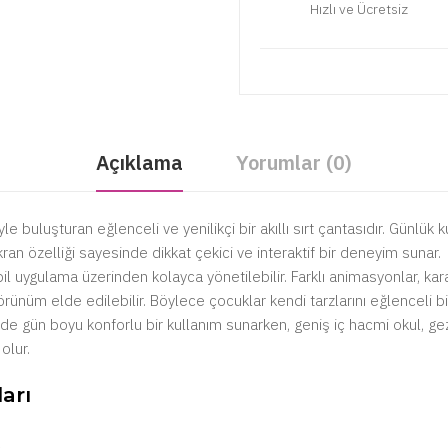
Hızlı ve Ücretsiz
Açıklama
Yorumlar (0)
 buluşturan eğlenceli ve yenilikçi bir akıllı sırt çantasıdır. Günlük k
an özelliği sayesinde dikkat çekici ve interaktif bir deneyim sunar.
l uygulama üzerinden kolayca yönetilebilir. Farklı animasyonlar, kar
 görünüm elde edilebilir. Böylece çocuklar kendi tarzlarını eğlenceli bir
de gün boyu konforlu bir kullanım sunarken, geniş iç hacmi okul, gez
olur.
arı