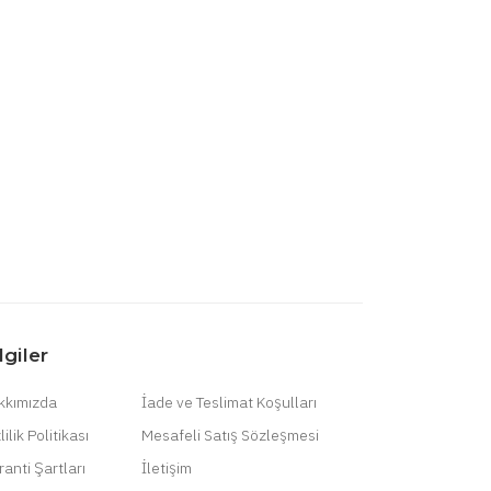
lgiler
kkımızda
İade ve Teslimat Koşulları
lilik Politikası
Mesafeli Satış Sözleşmesi
anti Şartları
İletişim