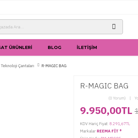
SAT ÜRÜNLERI
BLOG
İLETIŞIM
Teknoloji Çantaları
R-MAGIC BAG
R-MAGIC BAG
(0 Yorum)
Y
9.950,00TL
KDV Hariç Fiyat:
8.291,67TL
Markalar
REEMA FİT ®️