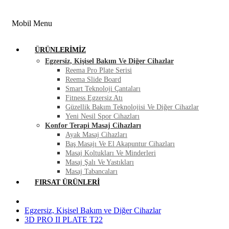
FIRSAT ÜRÜNLERI
BLOG
İLETIŞIM
Mobil Menu
ÜRÜNLERIMIZ
Egzersiz, Kişisel Bakım Ve Diğer Cihazlar
Reema Pro Plate Serisi
Reema Slide Board
Smart Teknoloji Çantaları
Fitness Egzersiz Atı
Güzellik Bakım Teknolojisi Ve Diğer Cihazlar
Yeni Nesil Spor Cihazları
Konfor Terapi Masaj Cihazları
Ayak Masaj Cihazları
Baş Masajı Ve El Akapuntur Cihazları
Masaj Koltukları Ve Minderleri
Masaj Şalı Ve Yastıkları
Masaj Tabancaları
FIRSAT ÜRÜNLERI
Egzersiz, Kişisel Bakım ve Diğer Cihazlar
3D PRO II PLATE T22