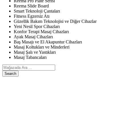
Reema Pro Plate Serisi
Reema Slide Board
Smart Teknoloji Çantaları
Fitness Egzersiz Atı
Güzellik Bakım Teknolojisi ve Diğer Cihazlar
Yeni Nesil Spor Cihazları
Konfor Terapi Masaj Cihazları
Ayak Masaj Cihazları
Baş Masajı ve El Akapuntur Cihazları
Masaj Koltukları ve Minderleri
Masaj Şalı ve Yastıkları
Masaj Tabancaları
Search
ANASAYFA
ÜRÜNLERIMIZ
Egzersiz, Kişisel Bakım ve Diğer Cihazlar
Reema Pro Plate Serisi