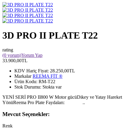
3D PRO II PLATE T22
rating
(0 yorum)
Yorum Yap
33.900,00TL
KDV Hariç Fiyat:
28.250,00TL
Markalar
REEMA FİT ®️
Ürün Kodu:
RM-T22
Stok Durumu:
Stokta var
YENİ SERİ PRO II800 W Motor gücüDikey ve Yatay Hareket
YönüReema Pro Plate Faydaları: ..
Mevcut Seçenekler:
Renk