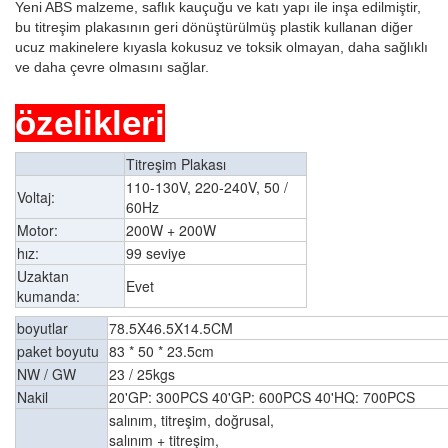
Yeni ABS malzeme, saflık kauçuğu ve katı yapı ile inşa edilmiştir,
bu titreşim plakasının geri dönüştürülmüş plastik kullanan diğer
ucuz makinelere kıyasla kokusuz ve toksik olmayan, daha sağlıklı
ve daha çevre olmasını sağlar.
özelikleri
Titreşim Plakası
110-130V, 220-240V, 50 /
Voltaj:
60Hz
Motor:
200W + 200W
hız:
99 seviye
Uzaktan
Evet
kumanda:
boyutlar
78.5X46.5X14.5CM
paket boyutu
83 * 50 * 23.5cm
NW / GW
23 / 25kgs
Nakil
20'GP: 300PCS 40'GP: 600PCS 40'HQ: 700PCS
salınım, titreşim, doğrusal,
salınım + titreşim,