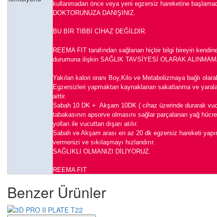
kullanmadan önce veya yeni egzersiz hareketine başla
DOKTORUNUZA DANIŞINIZ.
BU BİR TIBBİ CİHAZ DEĞİLDİR.
REEMA FIT tarafından sağlanan hiçbir bilgi bireyin kendine
durumuna ilişkin SAĞLIK TAVSİYESİ OLARAK ALINMAM
Yakılan kalori oranı Boy,Kilo ve Metabolizmaya bağlı olarak
Egzersizleri yapmaktan kaynaklanan sakatlanma ve yarala
aittir.
Sabah 10 DK + Akşam 10DK ( cihaz üzerinde durarak vu
tabakasının apsorve olmasını sağlar parçalanan yağ hücrele
yolları ile vucuttan dışarı atılır.
Sabah ve Akşam arası en az 20 dk egzersiz hareketi yapını
vermenizi ve sıkılaşmayı hızlandırır.
SAĞLIKLI OLMANIZI DİLİYORUZ.
REEMA FIT
Benzer Ürünler