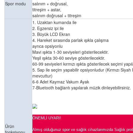
Spor modu
salınım + doğrusal,
titreşim + astar,
salınım doğrusal + titreşim
1. Uzaktan kumanda ile
2. Egzersiz ipi ile
3. Büyük LCD Ekran
4. Hareket sırasında parlak ışıkla çalışma
ayrıca opsiyonlu
Mavi ışıkta 1-30 seviyeleri gösterilecektir.
Yeşil ışıkta 30-60 seviye gösterilecektir.
60-99 seviyeleri kırmızı ışıkta gösterilecek seçimi yapıl
5. Sap ile seçim yapabilir opsiyonludur (Kırmızı Siya
mevcuttur)
6-6 Adet Kaymaz Vakum Ayak
7-Bluetooth bağlantı yapılarak müzik dinleyebilirsiniz.
ÖNEMLİ UYARI!
Ürün
Almış olduğunuz spor ve sağlık cihazlarımızda Sağlık prob
fonksiyonu