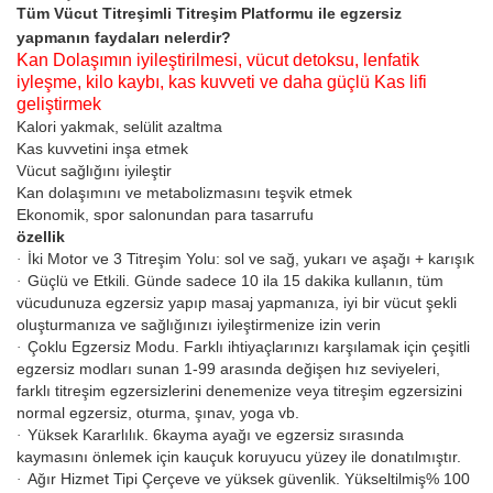
Tüm Vücut Titreşimli Titreşim Platformu ile egzersiz
yapmanın faydaları nelerdir?
Kan Dolaşımın iyileştirilmesi, vücut detoksu, lenfatik
iyleşme, kilo kaybı, kas kuvveti ve daha güçlü Kas lifi
geliştirmek
Kalori yakmak, selülit azaltma
Kas kuvvetini inşa etmek
Vücut sağlığını iyileştir
Kan dolaşımını ve metabolizmasını teşvik etmek
Ekonomik, spor salonundan para tasarrufu
özellik
İki Motor ve 3 Titreşim Yolu: sol ve sağ, yukarı ve aşağı + karışık
·
Güçlü ve Etkili. Günde sadece 10 ila 15 dakika kullanın, tüm
·
vücudunuza egzersiz yapıp masaj yapmanıza, iyi bir vücut şekli
oluşturmanıza ve sağlığınızı iyileştirmenize izin verin
Çoklu Egzersiz Modu. Farklı ihtiyaçlarınızı karşılamak için çeşitli
·
egzersiz modları sunan 1-99 arasında değişen hız seviyeleri,
farklı titreşim egzersizlerini denemenize veya titreşim egzersizini
normal egzersiz, oturma, şınav, yoga vb.
Yüksek Kararlılık. 6kayma ayağı ve egzersiz sırasında
·
kaymasını önlemek için kauçuk koruyucu yüzey ile donatılmıştır.
Ağır Hizmet Tipi Çerçeve ve yüksek güvenlik. Yükseltilmiş% 100
·