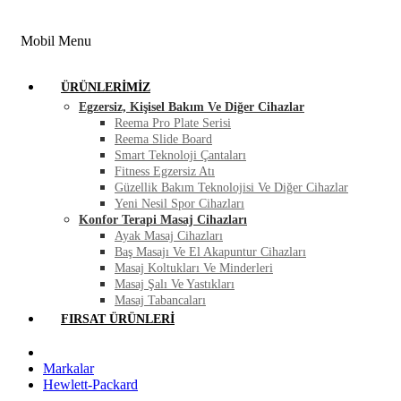
FIRSAT ÜRÜNLERI
BLOG
İLETIŞIM
Mobil Menu
ÜRÜNLERIMIZ
Egzersiz, Kişisel Bakım Ve Diğer Cihazlar
Reema Pro Plate Serisi
Reema Slide Board
Smart Teknoloji Çantaları
Fitness Egzersiz Atı
Güzellik Bakım Teknolojisi Ve Diğer Cihazlar
Yeni Nesil Spor Cihazları
Konfor Terapi Masaj Cihazları
Ayak Masaj Cihazları
Baş Masajı Ve El Akapuntur Cihazları
Masaj Koltukları Ve Minderleri
Masaj Şalı Ve Yastıkları
Masaj Tabancaları
FIRSAT ÜRÜNLERI
Markalar
Hewlett-Packard