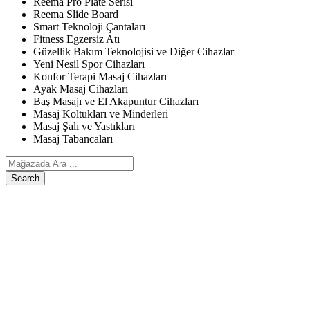
Reema Pro Plate Serisi
Reema Slide Board
Smart Teknoloji Çantaları
Fitness Egzersiz Atı
Güzellik Bakım Teknolojisi ve Diğer Cihazlar
Yeni Nesil Spor Cihazları
Konfor Terapi Masaj Cihazları
Ayak Masaj Cihazları
Baş Masajı ve El Akapuntur Cihazları
Masaj Koltukları ve Minderleri
Masaj Şalı ve Yastıkları
Masaj Tabancaları
Search
ANASAYFA
ÜRÜNLERIMIZ
Egzersiz, Kişisel Bakım ve Diğer Cihazlar
Reema Pro Plate Serisi