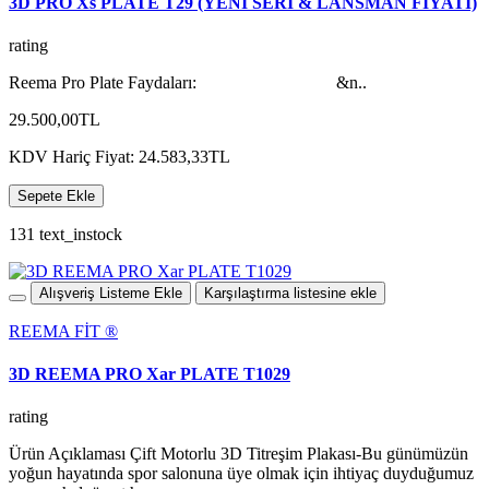
3D PRO Xs PLATE T29 (YENİ SERİ & LANSMAN FİYATI)
rating
Reema Pro Plate Faydaları: &n..
29.500,00TL
KDV Hariç Fiyat: 24.583,33TL
Sepete Ekle
131 text_instock
Alışveriş Listeme Ekle
Karşılaştırma listesine ekle
REEMA FİT ®️
3D REEMA PRO Xar PLATE T1029
rating
Ürün Açıklaması Çift Motorlu 3D Titreşim Plakası-Bu günümüzün
yoğun hayatında spor salonuna üye olmak için ihtiyaç duyduğumuz