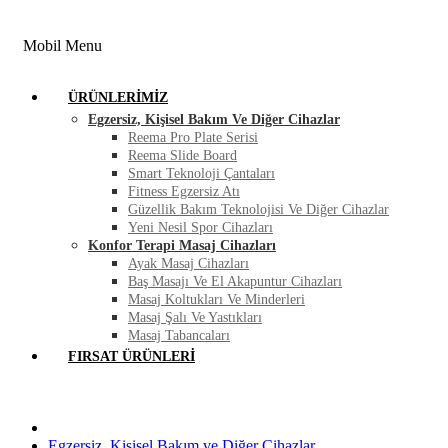
FIRSAT ÜRÜNLERI
BLOG
İLETIŞIM
Mobil Menu
ÜRÜNLERIMIZ
Egzersiz, Kişisel Bakım Ve Diğer Cihazlar
Reema Pro Plate Serisi
Reema Slide Board
Smart Teknoloji Çantaları
Fitness Egzersiz Atı
Güzellik Bakım Teknolojisi Ve Diğer Cihazlar
Yeni Nesil Spor Cihazları
Konfor Terapi Masaj Cihazları
Ayak Masaj Cihazları
Baş Masajı Ve El Akapuntur Cihazları
Masaj Koltukları Ve Minderleri
Masaj Şalı Ve Yastıkları
Masaj Tabancaları
FIRSAT ÜRÜNLERI
Egzersiz, Kişisel Bakım ve Diğer Cihazlar