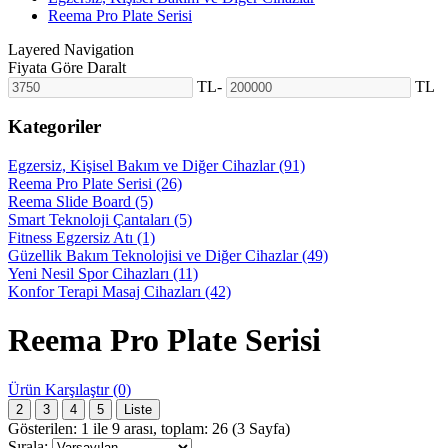
Reema Pro Plate Serisi
Layered Navigation
Fiyata Göre Daralt
TL
-
TL
Kategoriler
Egzersiz, Kişisel Bakım ve Diğer Cihazlar (91)
Reema Pro Plate Serisi (26)
Reema Slide Board (5)
Smart Teknoloji Çantaları (5)
Fitness Egzersiz Atı (1)
Güzellik Bakım Teknolojisi ve Diğer Cihazlar (49)
Yeni Nesil Spor Cihazları (11)
Konfor Terapi Masaj Cihazları (42)
Reema Pro Plate Serisi
Ürün Karşılaştır (0)
2
3
4
5
Liste
Gösterilen: 1 ile 9 arası, toplam: 26 (3 Sayfa)
Sırala: