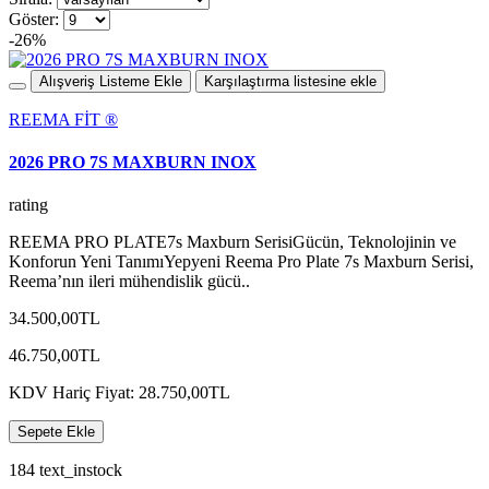
Göster:
-26%
Alışveriş Listeme Ekle
Karşılaştırma listesine ekle
REEMA FİT ®️
2026 PRO 7S MAXBURN INOX
rating
REEMA PRO PLATE7s Maxburn SerisiGücün, Teknolojinin ve
Konforun Yeni TanımıYepyeni Reema Pro Plate 7s Maxburn Serisi,
Reema’nın ileri mühendislik gücü..
34.500,00TL
46.750,00TL
KDV Hariç Fiyat: 28.750,00TL
Sepete Ekle
184 text_instock