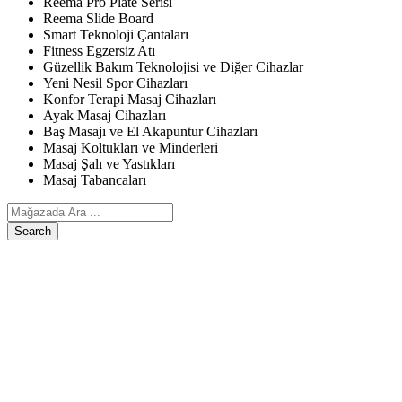
Reema Pro Plate Serisi
Reema Slide Board
Smart Teknoloji Çantaları
Fitness Egzersiz Atı
Güzellik Bakım Teknolojisi ve Diğer Cihazlar
Yeni Nesil Spor Cihazları
Konfor Terapi Masaj Cihazları
Ayak Masaj Cihazları
Baş Masajı ve El Akapuntur Cihazları
Masaj Koltukları ve Minderleri
Masaj Şalı ve Yastıkları
Masaj Tabancaları
Search
ANASAYFA
ÜRÜNLERIMIZ
Egzersiz, Kişisel Bakım ve Diğer Cihazlar
Reema Pro Plate Serisi