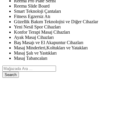
Reema Pro Plate Serisi
Reema Slide Board
Smart Teknoloji Çantaları
Fitness Egzersiz Atı
Güzellik Bakım Teknolojisi ve Diğer Cihazlar
Yeni Nesil Spor Cihazları
Konfor Terapi Masaj Cihazları
Ayak Masaj Cihazları
Baş Masajı ve El Akapuntur Cihazları
Masaj Minderleri,Koltukları ve Yatakları
Masaj Şalı ve Yastıkları
Masaj Tabancaları
Search
ANASAYFA
ÜRÜNLERIMIZ
Egzersiz, Kişisel Bakım ve Diğer Cihazlar
Reema Pro Plate Serisi