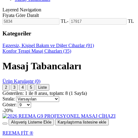
Layered Navigation
Fiyata Göre Daralt
TL
-
TL
Kategoriler
Egzersiz, Kişisel Bakım ve Diğer Cihazlar (91)
Konfor Terapi Masaj Cihazları (35)
Masaj Tabancaları
Ürün Karşılaştır (0)
2
3
4
5
Liste
Gösterilen: 1 ile 8 arası, toplam: 8 (1 Sayfa)
Sırala:
Göster:
-20%
Alışveriş Listeme Ekle
Karşılaştırma listesine ekle
REEMA FİT ®️