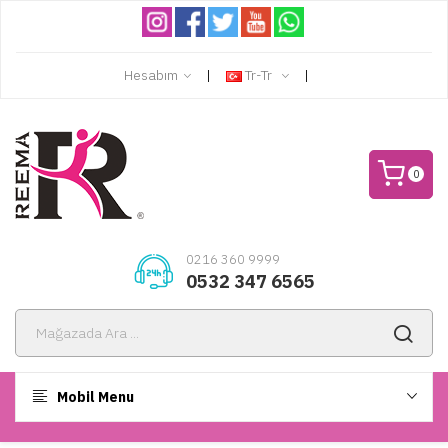
Hesabım
Tr-Tr
0
0216 360 9999
0532 347 6565
Mobil Menu