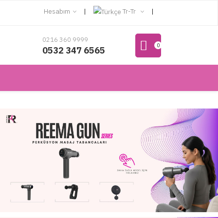
Hesabım
Tr-Tr
0216 360 9999
0
0532 347 6565