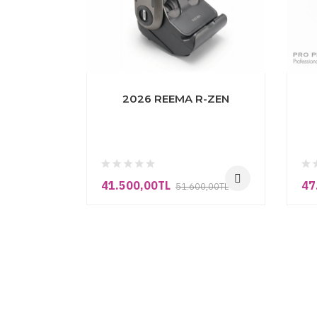
Ürünlerimiz
-22%
-