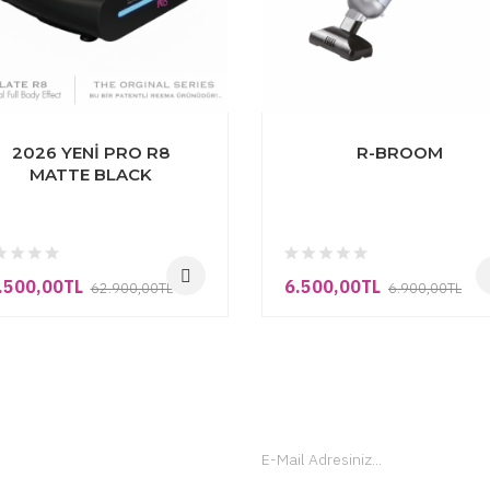
43%
-22%