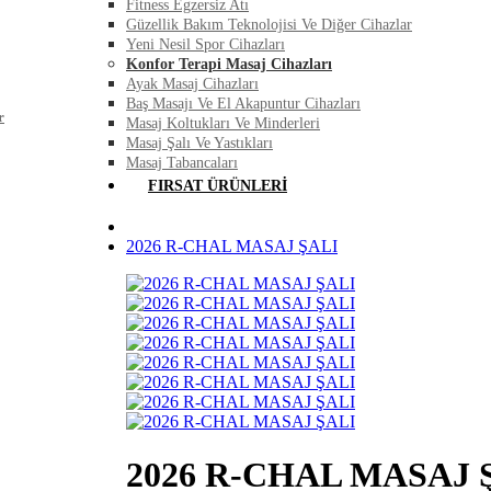
Fitness Egzersiz Atı
Güzellik Bakım Teknolojisi Ve Diğer Cihazlar
Yeni Nesil Spor Cihazları
Konfor Terapi Masaj Cihazları
Ayak Masaj Cihazları
Baş Masajı Ve El Akapuntur Cihazları
r
Masaj Koltukları Ve Minderleri
Masaj Şalı Ve Yastıkları
Masaj Tabancaları
FIRSAT ÜRÜNLERI
2026 R-CHAL MASAJ ŞALI
2026 R-CHAL MASAJ 