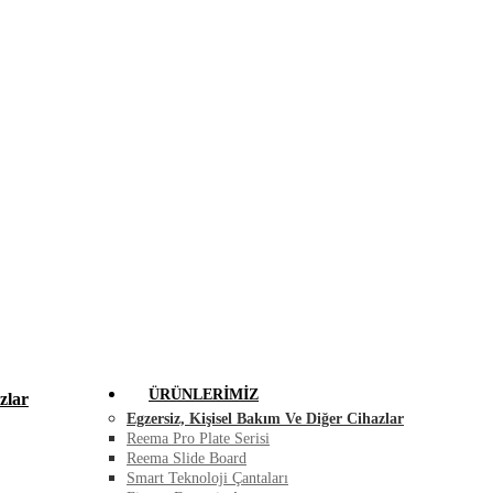
FIRSAT ÜRÜNLERI
BLOG
İLETIŞIM
ÜRÜNLERIMIZ
zlar
Egzersiz, Kişisel Bakım Ve Diğer Cihazlar
Reema Pro Plate Serisi
Reema Slide Board
Smart Teknoloji Çantaları