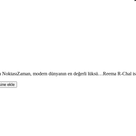
ktasıZaman, modern dünyanın en değerli lüksü…Reema R-Chal ise 
sine ekle