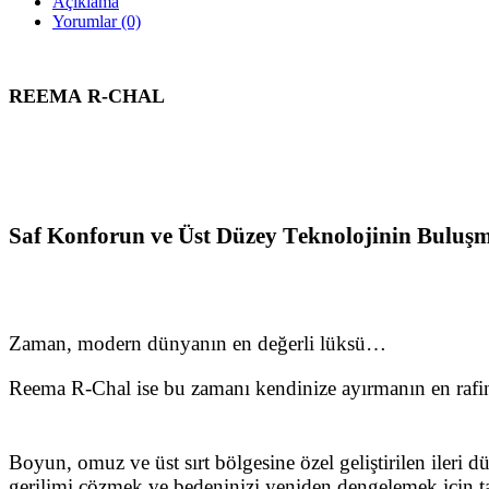
Açıklama
Yorumlar (0)
REEMA R-CHAL
Saf Konforun ve Üst Düzey Teknolojinin Buluş
Zaman, modern dünyanın en değerli lüksü…
Reema R-Chal ise bu zamanı kendinize ayırmanın en rafi
Boyun, omuz ve üst sırt bölgesine özel geliştirilen ileri 
gerilimi çözmek ve bedeninizi yeniden dengelemek için ta