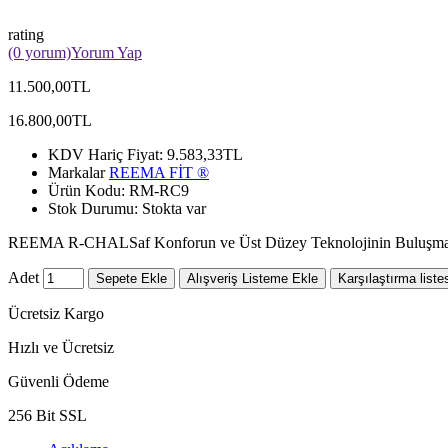
rating
(0 yorum)
Yorum Yap
11.500,00TL
16.800,00TL
KDV Hariç Fiyat:
9.583,33TL
Markalar
REEMA FİT ®️
Ürün Kodu:
RM-RC9
Stok Durumu:
Stokta var
REEMA R-CHALSaf Konforun ve Üst Düzey Teknolojinin Buluşma No
Adet
Sepete Ekle
Alışveriş Listeme Ekle
Karşılaştırma liste
Ücretsiz Kargo
Hızlı ve Ücretsiz
Güvenli Ödeme
256 Bit SSL