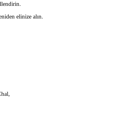
lendirin.
eniden elinize alın.
Chal,